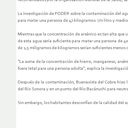
recomendados por la Organización Mundial de la Salud, s
La investigación de PODER sobre la contaminación del agua 
para matar una persona de 47 kilogramos. Un litro y medi
Mientras que la concentración de arsénico es tan alta que 
de esta agua sería suficiente para matar una persona de 40
de 1,5 miligramos de kilogramos serían suficientes menos d
“La suma de la concentración de hierro, manganeso, arsén
fuera letal para una persona adulta”, explica la investiga
Después de la contaminación, Buenavista del Cobre hizo l
del Río Sonora y en un punto del Río Bacánuchi para neutra
Sin embargo, los habitantes desconfían de la calidad del a