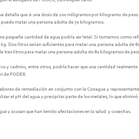
egún el abogado de PODER, Luis Miguel Cano.
detalla que si una dosis de 200 miligramos por kilogramo de peso co
o puede matar una persona adulta de 70 kilogramos.
una pequeña cantidad de agua podría ser letal. Si tomamos como refer
 kg. Dos litros serían suficientes para matar una persona adulta de 
e tres litros para matar una persona adulta de 80 kilogramos de pes
ico y cadmio, entre otros, podría hacer que una cantidad realment
ción de PODER.
abores de remediación en conjunto con la Conagua y representantes
lizar el pH del agua y precipitar parte de los metales, lo que elimin
gua y acusan que han tenido afectaciones en la salud y cosechas.