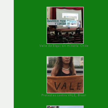
Valle de Elqui sin minería. Chile
Protestas contra VALE, Brasil