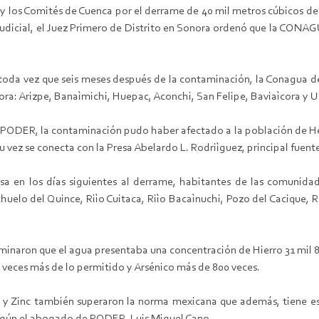
y los Comités de Cuenca por el derrame de 40 mil metros cúbicos de
o judicial, el Juez Primero de Distrito en Sonora ordenó que la CONAG
 toda vez que seis meses después de la contaminación, la Conagua 
ra: Arizpe, Banaìmichi, Huepac, Aconchi, San Felipe, Baviaìcora y U
PODER, la contaminación pudo haber afectado a la población de Herm
su vez se conecta con la Presa Abelardo L. Rodriìguez, principal fuent
sa en los días siguientes al derrame, habitantes de las comunida
chuelo del Quince, Riìo Cuitaca, Riìo Bacaìnuchi, Pozo del Cacique,
erminaron que el agua presentaba una concentración de Hierro 31 mil 
 veces más de lo permitido y Arsénico más de 800 veces.
y Zinc también superaron la norma mexicana que además, tiene est