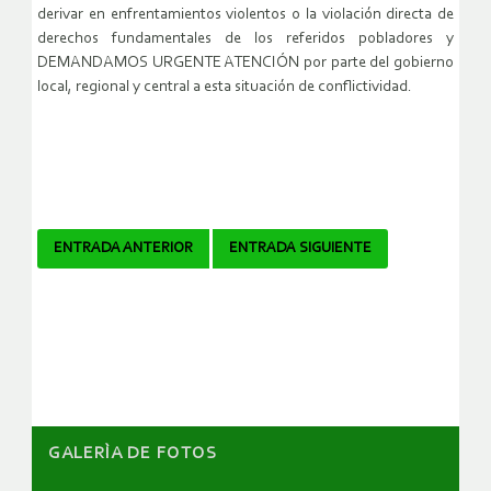
derivar en enfrentamientos violentos o la violación directa de
derechos fundamentales de los referidos pobladores y
DEMANDAMOS URGENTE ATENCIÓN por parte del gobierno
local, regional y central a esta situación de conflictividad.
Navegador
ENTRADA ANTERIOR
ENTRADA SIGUIENTE
de
artículos
GALERÌA DE FOTOS