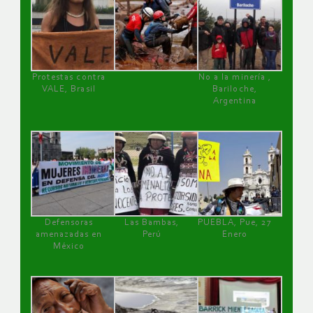
Protestas contra
No a la minería ,
VALE, Brasil
Bariloche,
Argentina
Defensoras
Las Bambas,
PUEBLA, Pue, 27
amenazadas en
Perú
Enero
México