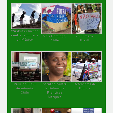
Wirakutas luchan
contra la minería
No a Dominga,
VALE mata,
en México
Chile
Brasil
Valle de Elqui
Atentan contra
Defensoras de
sin minería.
la Defensora
Bolivia
Chile
Francisca
Márquez