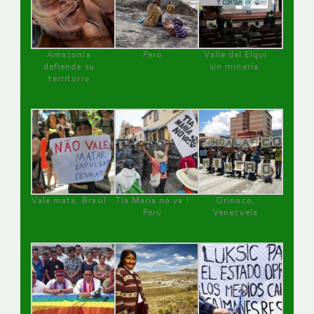
Amazonía
Perú
Valle del Elqui
defiende su
sin minería.
territorio
Vale mata, Brasil
Tía María no va !
Orinoco,
Perú
Venezuela