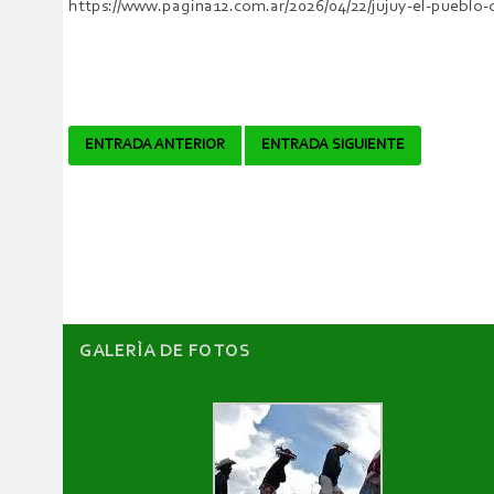
https://www.pagina12.com.ar/2026/04/22/jujuy-el-pueblo
Navegador
ENTRADA ANTERIOR
ENTRADA SIGUIENTE
de
artículos
GALERÌA DE FOTOS