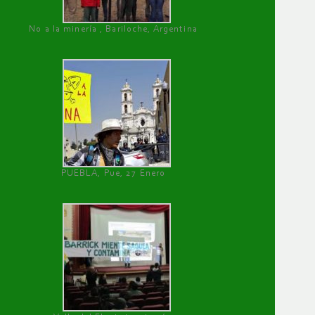
No a la minería , Bariloche, Argentina
PUEBLA, Pue, 27 Enero