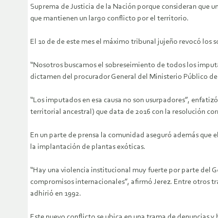
Suprema de Justicia de la Nación porque consideran que una r
que mantienen un largo conflicto por el territorio.
El 10 de de este mes el máximo tribunal jujeño revocó los
“Nosotros buscamos el sobreseimiento de todos los imputad
dictamen del procurador General del Ministerio Público de 
“Los imputados en esa causa no son usurpadores”, enfatizó
territorial ancestral) que data de 2016 con la resolución 
En un parte de prensa la comunidad aseguró además que el 
la implantación de plantas exóticas.
“Hay una violencia institucional muy fuerte por parte del 
compromisos internacionales”, afirmó Jerez. Entre otros tra
adhirió en 1992.
Este nuevo conflicto se ubica en una trama de denuncias y ba