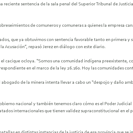
eciente sentencia de la sala penal del Superior Tribunal de Justicia d
 sobreseimientos de comuneros y comuneras a quienes la empresa cana
os, que ya obtuvimos con sentencia favorable tanto en primera y se
la Acusación”, repasó Jerez en diálogo con este diario.
 el cacique ocloya. “Somos una comunidad indígena preexistente, co
correspondiente en el marco de la ley 26.160. Hoy las comunidades co
abogado de la minera intenta llevar a cabo un “despojo y daño ambie
Gobierno nacional y también tenemos claro cómo es el Poder Judicial d
tados internacionales que tienen validez supraconstitucional en el p
tallas en distintas instancias de la justicia de esa provincia que se 