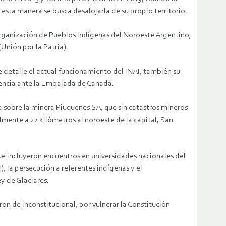
ta manera se busca desalojarla de su propio territorio.
 Organización de Pueblos Indígenas del Noroeste Argentino,
Unión por la Patria).
detalle el actual funcionamiento del INAI, también su
diencia ante la Embajada de Canadá.
 sobre la minera Piuquenes SA, que sin catastros mineros
almente a 22 kilómetros al noroeste de la capital, San
ue incluyeron encuentros en universidades nacionales del
 la persecución a referentes indígenas y el
y de Glaciares.
ron de inconstitucional, por vulnerar la Constitución