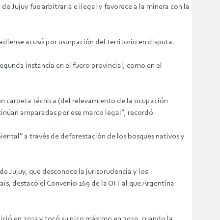
e Jujuy fue arbitraria e ilegal y favorece a la minera con la
diense acusó por usurpación del territorio en disputa.
gunda instancia en el fuero provincial, como en el
n carpeta técnica (del relevamiento de la ocupación
ntinúan amparadas por ese marco legal”, recordó.
ntal” a través de deforestación de los bosques nativos y
e Jujuy, que desconoce la jurisprudencia y los
aís, destacó el Convenio 169 de la OIT al que Argentina
inició en 2013 y tocó su pico máximo en 2019, cuando la