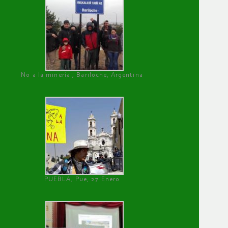
No a la minería , Bariloche, Argentina
PUEBLA, Pue, 27 Enero