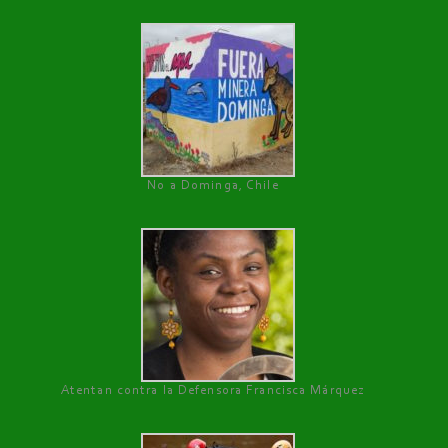
No a Dominga, Chile
Atentan contra la Defensora Francisca Márquez