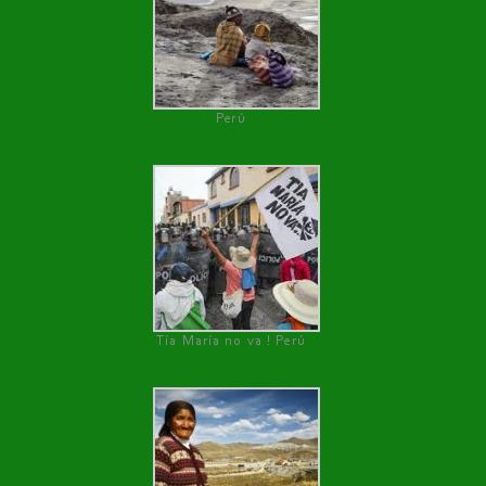
Perú
Tía María no va ! Perú