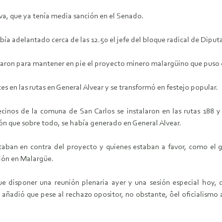
iva, que ya tenía media sanción en el Senado.
 adelantado cerca de las 12.50 el jefe del bloque radical de Diput
nzaron para mantener en pie el proyecto minero malargüino que puso e
s en las rutas en General Alvear y se transformó en festejo popular.
cinos de la comuna de San Carlos se instalaron en las rutas 188 y 
ón que sobre todo, se había generado en General Alvear.
staban en contra del proyecto y quienes estaban a favor, como el 
ión en Malargüe.
e disponer una reunión plenaria ayer y una sesión especial hoy, 
 añadió que pese al rechazo opositor, no obstante, ôel oficialismo