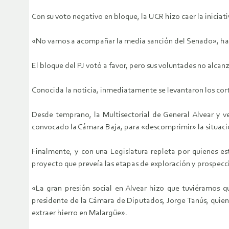
Con su voto negativo en bloque, la UCR hizo caer la iniciat
«No vamos a acompañar la media sanción del Senado», había
El bloque del PJ votó a favor, pero sus voluntades no alca
Conocida la noticia, inmediatamente se levantaron los corte
Desde temprano, la Multisectorial de General Alvear y ve
convocado la Cámara Baja, para «descomprimir» la situaci
Finalmente, y con una Legislatura repleta por quienes e
proyecto que preveía las etapas de exploración y prospecc
«La gran presión social en Alvear hizo que tuviéramos qu
presidente de la Cámara de Diputados, Jorge Tanús, quien
extraer hierro en Malargüe».