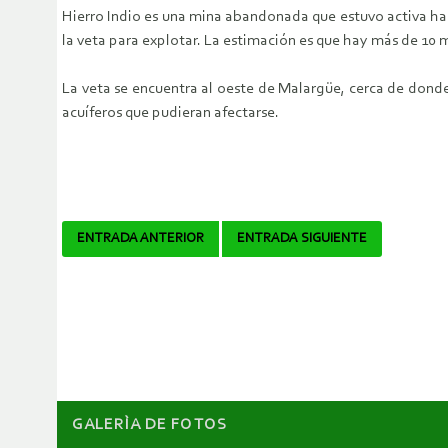
Hierro Indio es una mina abandonada que estuvo activa hast
la veta para explotar. La estimación es que hay más de 10 
La veta se encuentra al oeste de Malargüe, cerca de donde 
acuíferos que pudieran afectarse.
Navegador
ENTRADA ANTERIOR
ENTRADA SIGUIENTE
de
artículos
GALERÌA DE FOTOS