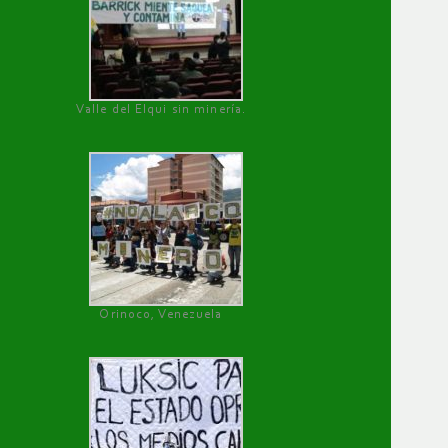
Valle del Elqui sin minería.
Orinoco, Venezuela