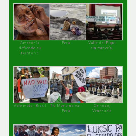
Amazonía
Perú
Valle del Elqui
defiende su
sin minería.
territorio
Vale mata, Brasil
Tía María no va !
Orinoco,
Perú
Venezuela