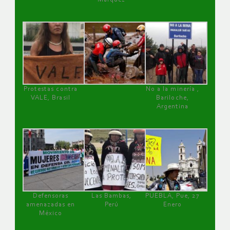
Protestas contra
No a la minería ,
VALE, Brasil
Bariloche,
Argentina
Defensoras
Las Bambas,
PUEBLA, Pue, 27
amenazadas en
Perú
Enero
México