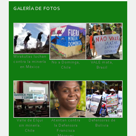
GALERÌA DE FOTOS
Wirakutas luchan
contra la minería
No a Dominga,
VALE mata,
en México
Chile
Brasil
Valle de Elqui
Atentan contra
Defensoras de
sin minería.
la Defensora
Bolivia
Chile
Francisca
Márquez