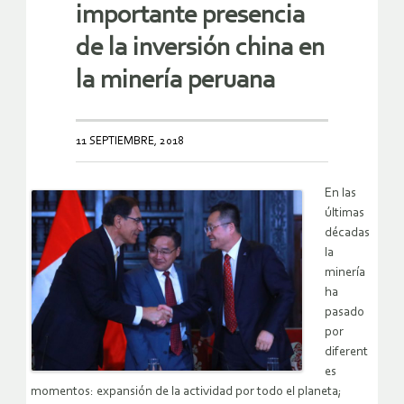
importante presencia
de la inversión china en
la minería peruana
11 SEPTIEMBRE, 2018
En las
últimas
décadas
la
minería
ha
pasado
por
diferent
es
momentos: expansión de la actividad por todo el planeta;