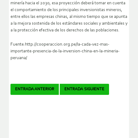
minería hacia el 2030, esa proyección deberá tomar en cuenta
el comportamiento de los principales inversionistas mineros,
entre ellos las empresas chinas, al mismo tiempo que se apunta
a la mejora sostenida de los estándares sociales y ambientales y
a la protección efectiva de los derechos de las poblaciones.
Fuente:http://cooperaccion.org.pe/la-cada-vez-mas-
importante-presencia-de-la-inversion-china-en-la-mineria-
peruana/
Navegador
ENTRADA ANTERIOR
ENTRADA SIGUIENTE
de
artículos