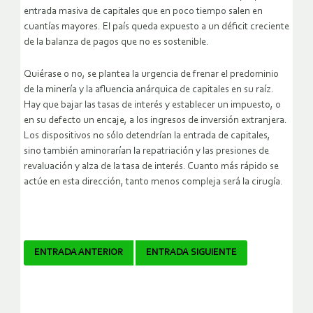
entrada masiva de capitales que en poco tiempo salen en
cuantías mayores. El país queda expuesto a un déficit creciente
de la balanza de pagos que no es sostenible.
Quiérase o no, se plantea la urgencia de frenar el predominio
de la minería y la afluencia anárquica de capitales en su raíz.
Hay que bajar las tasas de interés y establecer un impuesto, o
en su defecto un encaje, a los ingresos de inversión extranjera.
Los dispositivos no sólo detendrían la entrada de capitales,
sino también aminorarían la repatriación y las presiones de
revaluación y alza de la tasa de interés. Cuanto más rápido se
actúe en esta dirección, tanto menos compleja será la cirugía.
Navegador
ENTRADA ANTERIOR
ENTRADA SIGUIENTE
de