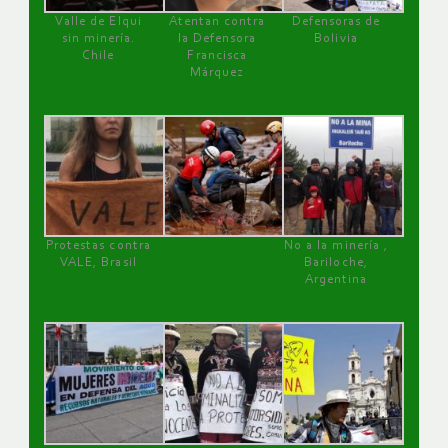
Valle de Elqui
Atentan contra
Defensoras de
sin minería.
la Defensora
Bolivia
Chile
Francisca
Márquez
Protestas contra
No a la minería ,
VALE, Brasil
Bariloche,
Argentina