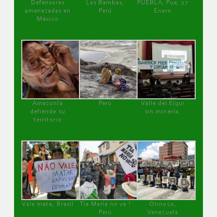
Defensoras
Las Bambas,
PUEBLA, Pue, 27
amenazadas en
Perú
Enero
México
Amazonía
Perú
Valle del Elqui
defiende su
sin minería.
territorio
Vale mata, Brasil
Tía María no va !
Orinoco,
Perú
Venezuela