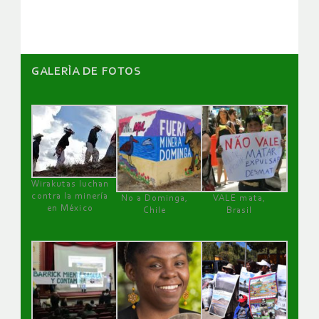
artículos
GALERÌA DE FOTOS
Wirakutas luchan
contra la minería
No a Dominga,
VALE mata,
en México
Chile
Brasil