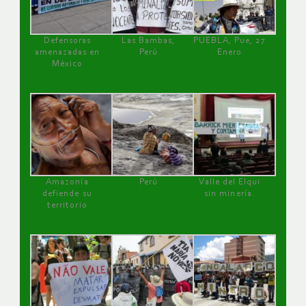
Defensoras
Las Bambas,
PUEBLA, Pue, 27
amenazadas en
Perú
Enero
México
Amazonía
Perú
Valle del Elqui
defiende su
sin minería.
territorio