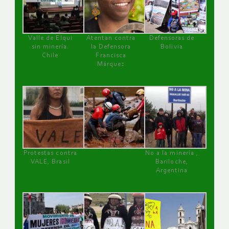
Valle de Elqui
Atentan contra
Defensoras de
sin minería.
la Defensora
Bolivia
Chile
Francisca
Márquez
Protestas contra
No a la minería ,
VALE, Brasil
Bariloche,
Argentina