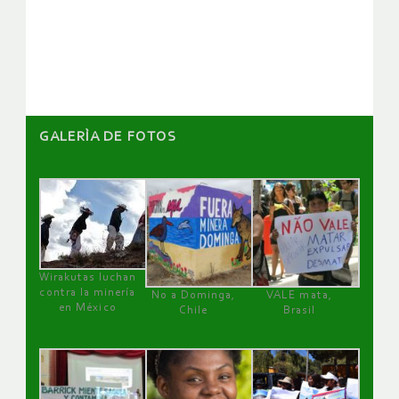
de
artículos
GALERÌA DE FOTOS
Wirakutas luchan
contra la minería
No a Dominga,
VALE mata,
en México
Chile
Brasil