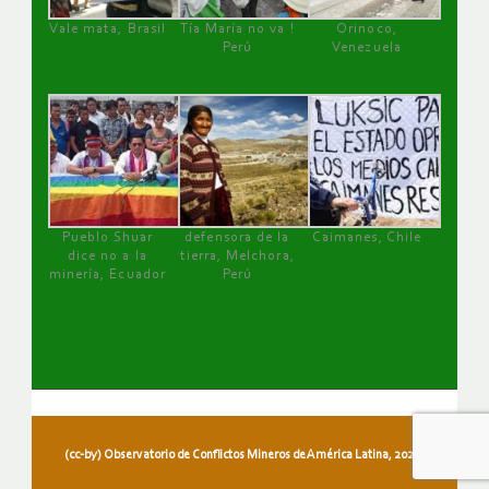
Vale mata, Brasil
Tía María no va !
Orinoco,
Perú
Venezuela
Pueblo Shuar
defensora de la
Caimanes, Chile
dice no a la
tierra, Melchora,
minería, Ecuador
Perú
(cc-by) Observatorio de Conflictos Mineros de América Latina, 2026