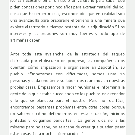
No es necesario tener un título universitario para saber que
piden concesiones por cinco años para extraer material del río,
cosa que hacen en meses, escondiendo que en realidad son
una avanzadilla para prepararle el terreno a una minera que
explote el territorio el tiempo restante de la adjudicación.” Los
intereses y las presiones son muy fuertes y todo tipo de
artimañas caben.
Ante toda esta avalancha de la estrategia del saqueo
disfrazada por el discurso del progreso, las compañeras nos
cuentan cómo empezaron a organizarse en Zapotitlán, su
pueblo. “Empezamos con dificultades, somos unas 10
personas y cada uno tiene su labor, nos reunimos en nuestras
propias casas. Empezamos a hacer reuniones e informar a la
gente de lo que estaba sucediendo en los pueblos de alrededor
y lo que se planeaba para el nuestro. Pero no fue fácil,
encontramos bastantes problemas entre otras cosas porque
no sabemos cómo defendernos en esta situación, hicimos
pintadas y colgamos pancartas… La gente dice no a las
mineras pero no sabe, no se acaba de creer que puedan pasar
estas cosas, falta mucha información…”