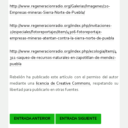
http://www.regeneracionradio.org/Galerias/Imagenes/20-
Empresas-mineras-Sierra-Norte-de-Puebla/
http://www.regeneracionradio.org/index.php/invitaciones-
2/especiales/fotoreportajes/item/4306-fotoreportaje-
empresas-mineras-atentan-contra-la-sierra-norte-de-puebla
http://www.regeneracionradio.org/index.php/ecologia/item/4
311-saqueo-de-recursos-naturales-en-zapotitlan-de-mendez-
puebla
Rebelión ha publicado este artículo con el permiso del autor
mediante una
licencia de Creative Commons
, respetando su
libertad para publicarlo en otras fuentes.
Navegador
ENTRADA ANTERIOR
ENTRADA SIGUIENTE