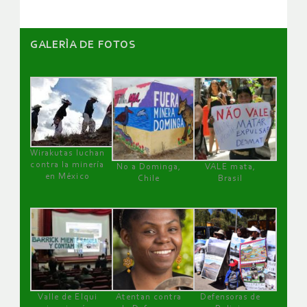
GALERÌA DE FOTOS
Wirakutas luchan
contra la minería
No a Dominga,
VALE mata,
en México
Chile
Brasil
Valle de Elqui
Atentan contra
Defensoras de