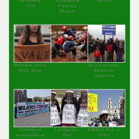
sin minería.
la Defensora
Bolivia
Chile
Francisca
Márquez
Protestas contra
No a la minería ,
VALE, Brasil
Bariloche,
Argentina
Defensoras
Las Bambas,
PUEBLA, Pue, 27
amenazadas en
Perú
Enero