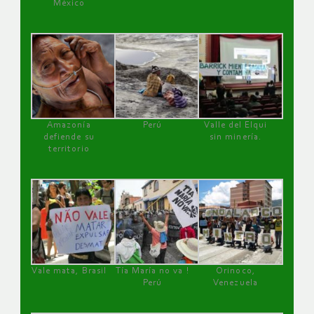
México
Amazonía
Perú
Valle del Elqui
defiende su
sin minería.
territorio
Vale mata, Brasil
Tía María no va !
Orinoco,
Perú
Venezuela