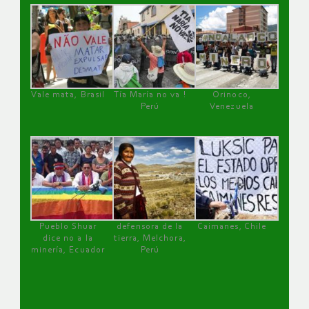
Vale mata, Brasil
Tía María no va !
Orinoco,
Perú
Venezuela
Pueblo Shuar
defensora de la
Caimanes, Chile
dice no a la
tierra, Melchora,
minería, Ecuador
Perú