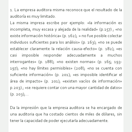
1. La empresa auditora misma reconoce que el resultado de la
auditoría es muy limitado.
La misma impresa escribe por ejemplo: «la información es
incompleta, muy escasa y alejada de la realidad» (p.157) ; «no
existe información histórica» (p. 162); » no fue posible colectar
individuos suficientes para los análisis» (p. 163); «no se puede
establecer claramente la relación causa-efecto» (p. 182); «es
casi imposible responder adecuadamente a muchos
interrogantes» (p. 188); «no existen normas» (p. 165; 193-
197); «no hay límites permisibles» (208); «no se cuenta con
suficiente información» (p. 201); «es imposible identificar el
área de impacto» (p. 201); «existen vacíos de información»
p.203) ; «se requiere contar con una mayor cantidad de datos»
(p. 203);…
Da la impresión que la empresa auditora se ha encargado de
una auditoria que ha costado cientos de miles de dólares, sin
tener la capacidad de poder ejecutarla adecuadamente.