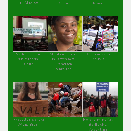
en México
Chile
Brasil
Valle de Elqui
Atentan contra
Defensoras de
sin minería.
la Defensora
Bolivia
Chile
Francisca
Márquez
Protestas contra
No a la minería ,
VALE, Brasil
Bariloche,
Argentina