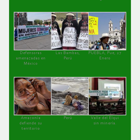
Defensoras
Las Bambas,
PUEBLA, Pue, 27
amenazadas en
Perú
Enero
México
Amazonía
Perú
Valle del Elqui
defiende su
sin minería.
territorio