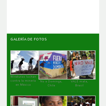
de
artículos
GALERÌA DE FOTOS
Wirakutas luchan
contra la minería
No a Dominga,
VALE mata,
en México
Chile
Brasil