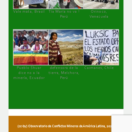
Vale mata, Brasil
Tía María no va !
Orinoco,
Perú
Venezuela
Pueblo Shuar
defensora de la
Caimanes, Chile
dice no a la
tierra, Melchora,
minería, Ecuador
Perú
(cc-by) Observatorio de Conflictos Mineros de América Latina, 2026