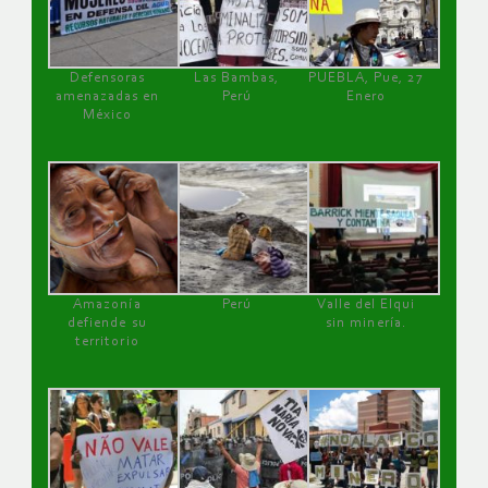
Defensoras
Las Bambas,
PUEBLA, Pue, 27
amenazadas en
Perú
Enero
México
Amazonía
Perú
Valle del Elqui
defiende su
sin minería.
territorio