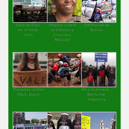
Valle de Elqui
Atentan contra
Defensoras de
sin minería.
la Defensora
Bolivia
Chile
Francisca
Márquez
Protestas contra
No a la minería ,
VALE, Brasil
Bariloche,
Argentina