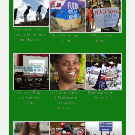
Wirakutas luchan
contra la minería
No a Dominga,
VALE mata,
en México
Chile
Brasil
Valle de Elqui
Atentan contra
Defensoras de
sin minería.
la Defensora
Bolivia
Chile
Francisca
Márquez