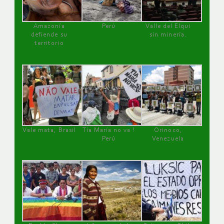
Amazonía
Perú
Valle del Elqui
defiende su
sin minería.
territorio
Vale mata, Brasil
Tía María no va !
Orinoco,
Perú
Venezuela