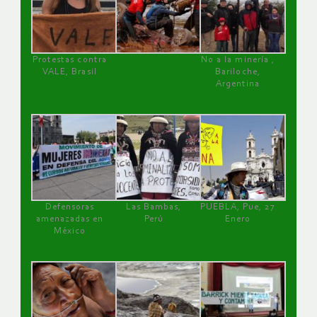
Protestas contra
No a la minería ,
VALE, Brasil
Bariloche,
Argentina
Defensoras
Las Bambas,
PUEBLA, Pue, 27
amenazadas en
Perú
Enero
México