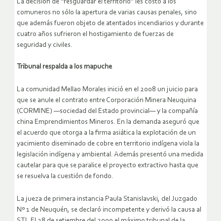
La decisión de “resguardar el territorio” les costó a los
comuneros no sólo la apertura de varias causas penales, sino
que además fueron objeto de atentados incendiarios y durante
cuatro años sufrieron el hostigamiento de fuerzas de
seguridad y civiles.
Tribunal respalda a los mapuche
La comunidad Mellao Morales inició en el 2008 un juicio para
que se anule el contrato entre Corporación Minera Neuquina
(CORMINE) —sociedad del Estado provincial— y la compañía
china Emprendimientos Mineros. En la demanda aseguró que
el acuerdo que otorga a la firma asiática la explotación de un
yacimiento diseminado de cobre en territorio indígena viola la
legislación indígena y ambiental. Además presentó una medida
cautelar para que se paralice el proyecto extractivo hasta que
se resuelva la cuestión de fondo.
La jueza de primera instancia Paula Stanislavski, del Juzgado
Nº 1 de Neuquén, se declaró incompetente y derivó la causa al
STJ. El 28 de setiembre del 2009 el máximo tribunal de la