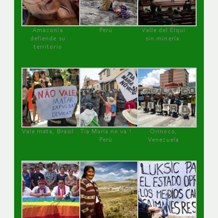
Amazonía
Perú
Valle del Elqui
defiende su
sin minería.
territorio
Vale mata, Brasil
Tía María no va !
Orinoco,
Perú
Venezuela