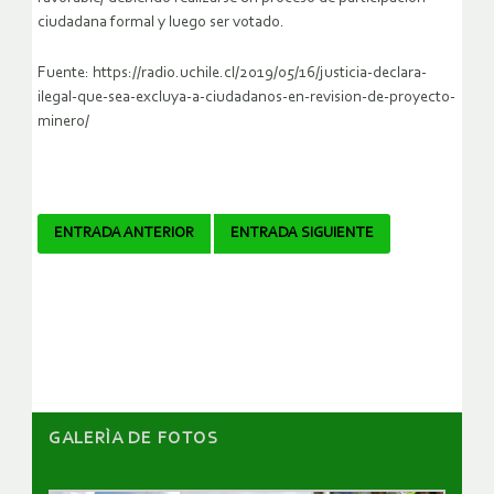
ciudadana formal y luego ser votado.
Fuente: https://radio.uchile.cl/2019/05/16/justicia-declara-
ilegal-que-sea-excluya-a-ciudadanos-en-revision-de-proyecto-
minero/
Navegador
ENTRADA ANTERIOR
ENTRADA SIGUIENTE
de
artículos
GALERÌA DE FOTOS