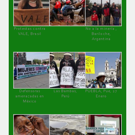
Protestas contra
No a la minería ,
VALE, Brasil
Bariloche,
Argentina
Defensoras
Las Bambas,
PUEBLA, Pue, 27
amenazadas en
Perú
Enero
México