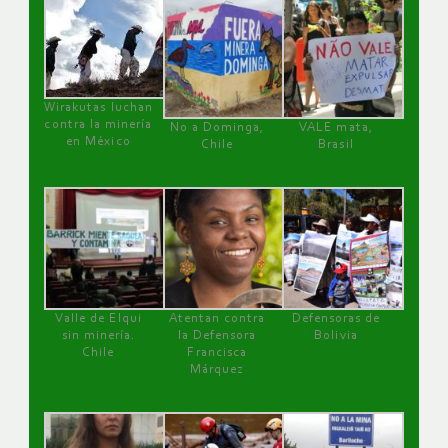
Wirakutas luchan
contra la minería
No a Dominga,
VALE mata,
en México
Chile
Brasil
Valle de Elqui
Atentan contra
Defensoras de
sin minería.
la Defensora
Bolivia
Chile
Francisca
Márquez