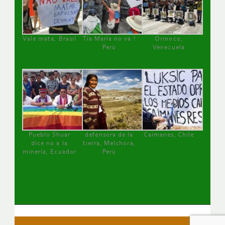
Vale mata, Brasil
Tía María no va !
Orinoco,
Perú
Venezuela
Pueblo Shuar
defensora de la
Caimanes, Chile
dice no a la
tierra, Melchora,
minería, Ecuador
Perú