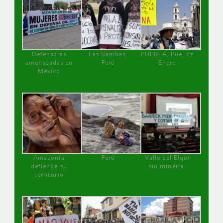
Defensoras
Las Bambas,
PUEBLA, Pue, 27
amenazadas en
Perú
Enero
México
Amazonía
Perú
Valle del Elqui
defiende su
sin minería.
territorio