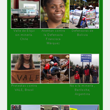
Valle de Elqui
Atentan contra
Defensoras de
sin minería.
la Defensora
Bolivia
Chile
Francisca
Márquez
Protestas contra
No a la minería ,
VALE, Brasil
Bariloche,
Argentina