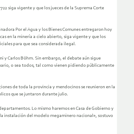
722 siga vigente y que los jueces de la Suprema Corte
dinadora Por el Agua y los Bienes Comunes entregaron hoy
as en la minería a cielo abierto, siga vigente y que los
ciales para que sea considerada ilegal.
ini y Carlos Böhm. Sin embargo, el debate aún sigue
lenario, o sea todos, tal como vienen pidiendo públicamente
ciones de toda la provincia y mendocinos se reunieron en la
icos que se juntaron durante julio.
los departamentos. Lo mismo haremos en Casa de Gobierno y
ta la instalación del modelo megaminero nacional», sostuvo