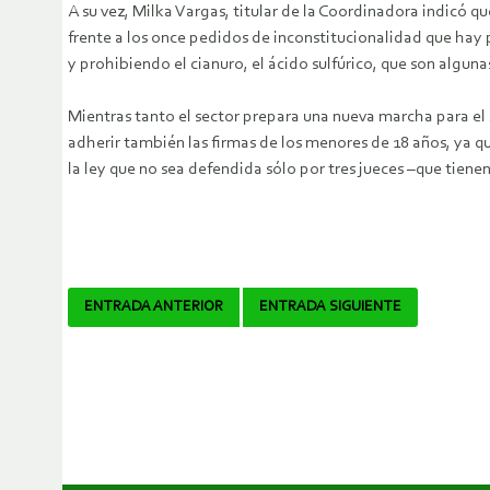
A su vez, Milka Vargas, titular de la Coordinadora indicó q
frente a los once pedidos de inconstitucionalidad que hay
y prohibiendo el cianuro, el ácido sulfúrico, que son algun
Mientras tanto el sector prepara una nueva marcha para el 
adherir también las firmas de los menores de 18 años, ya q
la ley que no sea defendida sólo por tres jueces –que tiene
Navegador
ENTRADA ANTERIOR
ENTRADA SIGUIENTE
de
artículos