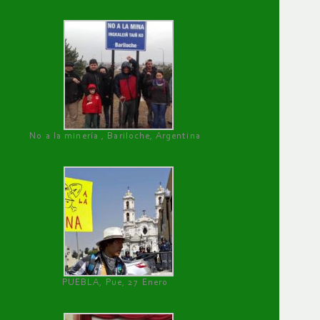
No a la minería , Bariloche, Argentina
PUEBLA, Pue, 27 Enero