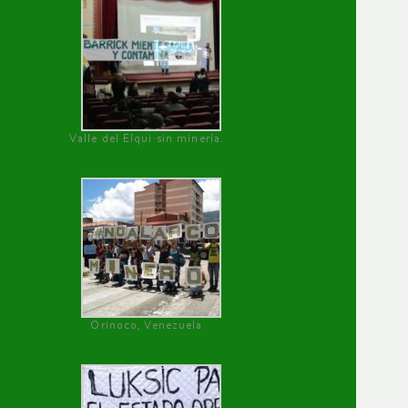
Valle del Elqui sin minería.
Orinoco, Venezuela