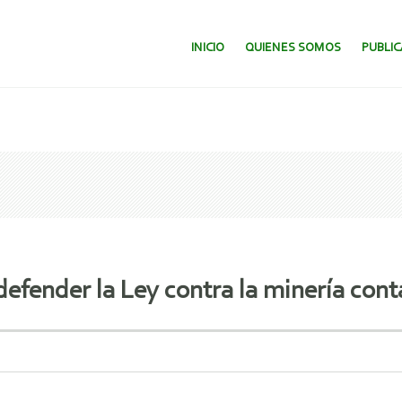
SALTAR AL CONTENIDO.
INICIO
QUIENES SOMOS
PUBLI
 defender la Ley contra la minería con