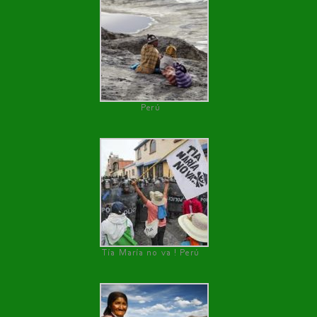
Perú
Tía María no va ! Perú