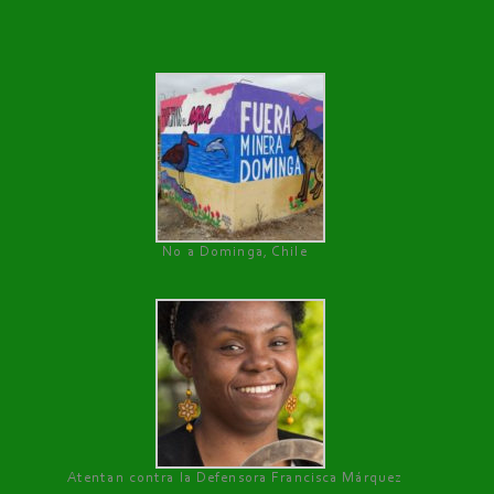
No a Dominga, Chile
Atentan contra la Defensora Francisca Márquez