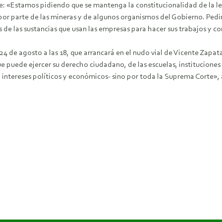
ue: «Estamos pidiendo que se mantenga la constitucionalidad de la ley
 por parte de las mineras y de algunos organismos del Gobierno. Pe
as de las sustancias que usan las empresas para hacer sus trabajos y c
24 de agosto a las 18, que arrancará en el nudo vial de Vicente Zapat
ue puede ejercer su derecho ciudadano, de las escuelas, instituciones
n intereses políticos y económicos- sino por toda la Suprema Corte»,