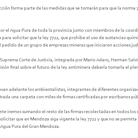
acción forma parte de las medidas que se tomarán para que la norma 7
or el Agua Pura de toda la provincia junto con miembros de la coor
ara solicitar que la ley 7722, que prohíbe el uso de sustancias químic
al pedido de un grupo de empresas mineras que iniciaron acciones judi
la Suprema Corte de Justicia, integrada por Mario Adaro, Herman Salv
sión final sobre el futuro de la ley antiminera debería tomarla el p
evan adelante los ambientalistas, integrantes de diferentes organiza
rada una carpeta con miles de firmas certificadas por escribanos públ
iente iremos sumando el resto de las firmas recolectadas en todos 
 solicitar que en Mendoza siga vigente la ley 7722 y que no se permi
l Agua Pura del Gran Mendoza.