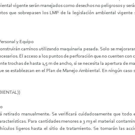
iental vigente serán manejados como desechos no peligrosos y serán 
mentos que sobrepasen los LMP de la legislación ambiental vigen
 Personal y Equipo
e construirán caminos utilizando maquinaria pesada. Solo se mejoraran
necesarios. El acceso a los puntos de perforación que no cuenten co
nte trochas de hasta 1,5 m de ancho, si se necesita la apertura de m
ue se establezcan en el Plan de Manejo Ambiental. En ningún caso s
MBIENTAL))
do
á retirado manualmente. Se verificará cuidadosamente que todo 
características. Para cantidades menores a 3 m3 el material contam
hículos ligeros hasta el sitio de tratamiento. Se tomarán las acci