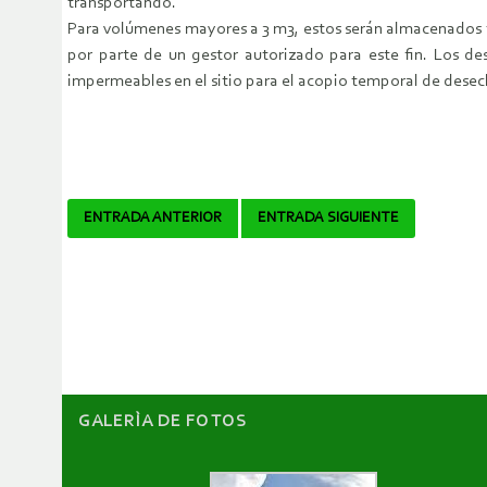
transportando.
Para volúmenes mayores a 3 m3, estos serán almacenados t
por parte de un gestor autorizado para este fin. Los de
impermeables en el sitio para el acopio temporal de desec
Navegador
ENTRADA ANTERIOR
ENTRADA SIGUIENTE
de
artículos
GALERÌA DE FOTOS