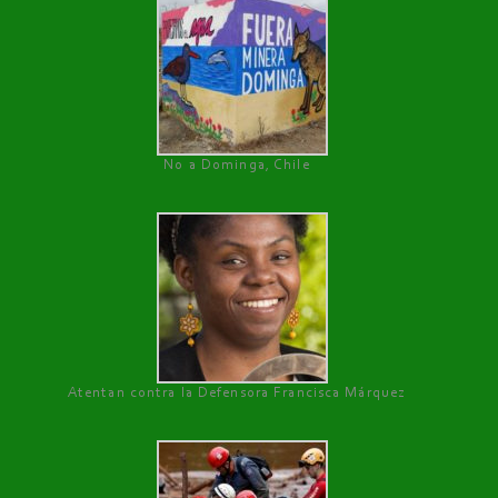
No a Dominga, Chile
Atentan contra la Defensora Francisca Márquez