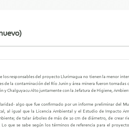
nuevo)
e los responsables del proyecto Llurimagua no tienen la menor inte
nes de la contaminación del Río Junin y área minera fueron tomadas
n y Chalguyacu Alto juntamente con la Jefatura de Higiene, Ambien
laridad- algo que fue confirmado por un informe preliminar del Mu
l, al igual que la Licencia Ambiental y el Estudio de Impacto Amb
ambiente; de talar árboles de más de 10 cm de diámetro, de crear r
 ​Lo que se sabe según los términos de referencia para el proyecto 