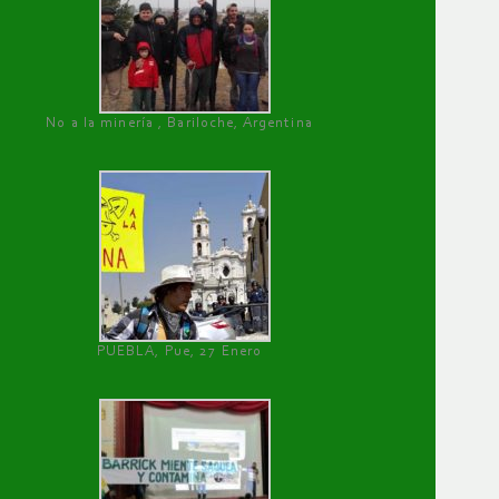
No a la minería , Bariloche, Argentina
PUEBLA, Pue, 27 Enero