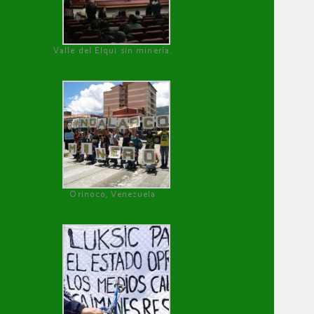
Valle del Elqui sin minería.
Orinoco, Venezuela