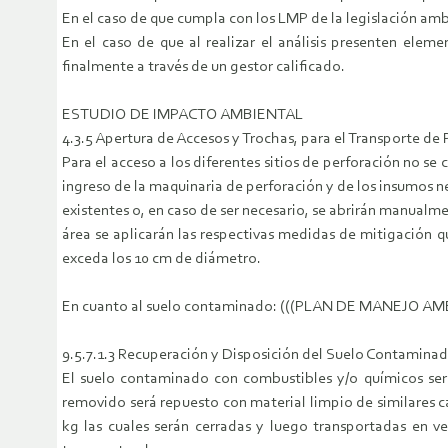
En el caso de que cumpla con los LMP de la legislación amb
En el caso de que al realizar el análisis presenten ele
finalmente a través de un gestor calificado.
ESTUDIO DE IMPACTO AMBIENTAL
4.3.5 Apertura de Accesos y Trochas, para el Transporte de
Para el acceso a los diferentes sitios de perforación no s
ingreso de la maquinaria de perforación y de los insumos 
existentes o, en caso de ser necesario, se abrirán manualme
área se aplicarán las respectivas medidas de mitigación q
exceda los 10 cm de diámetro.
En cuanto al suelo contaminado: (((PLAN DE MANEJO A
9.5.7.1.3 Recuperación y Disposición del Suelo Contamina
El suelo contaminado con combustibles y/o químicos ser
removido será repuesto con material limpio de similares 
kg las cuales serán cerradas y luego transportadas en ve