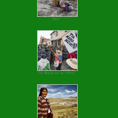
Perú
Tía María no va ! Perú