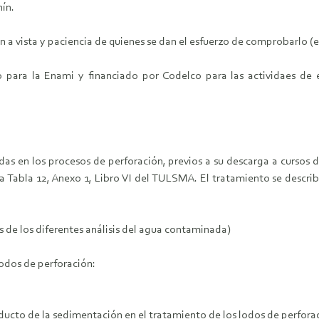
nín.
 a vista y paciencia de quienes se dan el esfuerzo de comprobarlo (e
para la Enami y financiado por Codelco para las actividaes de e
as en los procesos de perforación, previos a su descarga a cursos 
a Tabla 12, Anexo 1, Libro VI del TULSMA. El tratamiento se describ
s de los diferentes análisis del agua contaminada)
odos de perforación:
roducto de la sedimentación en el tratamiento de los lodos de perfora