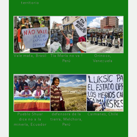
territorio
Vale mata, Brasil
Tía María no va !
Orinoco,
Perú
Venezuela
Pueblo Shuar
defensora de la
Caimanes, Chile
dice no a la
tierra, Melchora,
minería, Ecuador
Perú