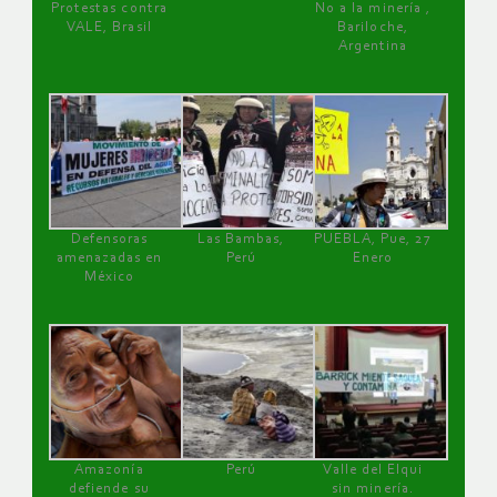
Protestas contra
No a la minería ,
VALE, Brasil
Bariloche,
Argentina
Defensoras
Las Bambas,
PUEBLA, Pue, 27
amenazadas en
Perú
Enero
México
Amazonía
Perú
Valle del Elqui
defiende su
sin minería.