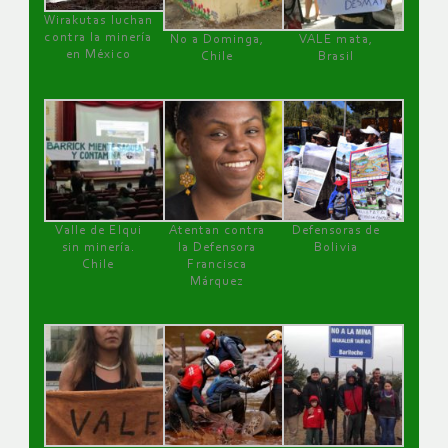
Wirakutas luchan
contra la minería
No a Dominga,
VALE mata,
en México
Chile
Brasil
Valle de Elqui
Atentan contra
Defensoras de
sin minería.
la Defensora
Bolivia
Chile
Francisca
Márquez