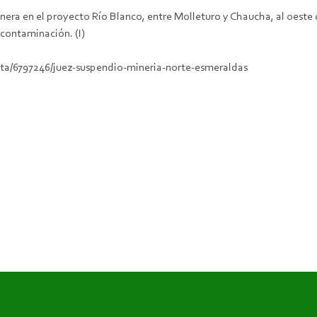
minera en el proyecto Río Blanco, entre Molleturo y Chaucha, al oes
 contaminación. (I)
ota/6797246/juez-suspendio-mineria-norte-esmeraldas