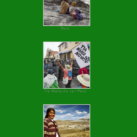
Perú
Tía María no va ! Perú