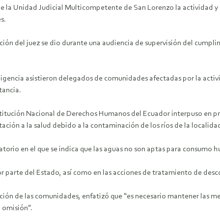
de la Unidad Judicial Multicompetente de San Lorenzo la actividad y
s.
ción del juez se dio durante una audiencia de supervisión del cumpli
iligencia asistieron delegados de comunidades afectadas por la acti
tancia.
stitución Nacional de Derechos Humanos del Ecuador interpuso en pr
ación a la salud debido a la contaminación de los ríos de la localida
atorio en el que se indica que las aguas no son aptas para consumo
or parte del Estado, así como en las acciones de tratamiento de des
ción de las comunidades, enfatizó que “es necesario mantener las med
e omisión”.