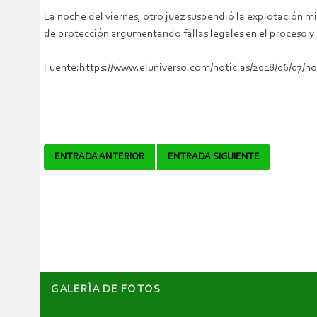
La noche del viernes, otro juez suspendió la explotación 
de protección argumentando fallas legales en el proceso y
Fuente:https://www.eluniverso.com/noticias/2018/06/07/n
Navegador
ENTRADA ANTERIOR
ENTRADA SIGUIENTE
de
artículos
GALERÌA DE FOTOS