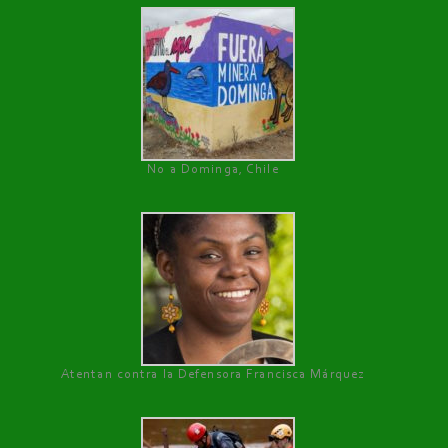
No a Dominga, Chile
Atentan contra la Defensora Francisca Márquez