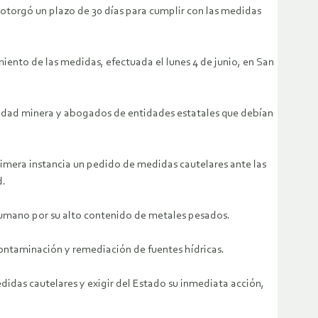
 otorgó un plazo de 30 días para cumplir con las medidas
miento de las medidas, efectuada el lunes 4 de junio, en San
vidad minera y abogados de entidades estatales que debían
imera instancia un pedido de medidas cautelares ante las
d.
 humano por su alto contenido de metales pesados.
contaminación y remediación de fuentes hídricas.
idas cautelares y exigir del Estado su inmediata acción,