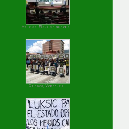
Valle del Elqui sin minería.
Orinoco, Venezuela