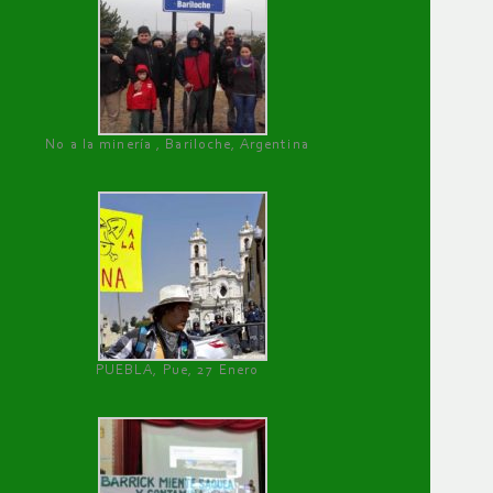
No a la minería , Bariloche, Argentina
PUEBLA, Pue, 27 Enero