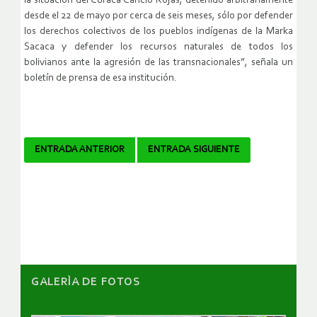
la situación del Curaca Cancio Rojas, detenido arbitrariamente
desde el 22 de mayo por cerca de seis meses, sólo por defender
los derechos colectivos de los pueblos indígenas de la Marka
Sacaca y defender los recursos naturales de todos los
bolivianos ante la agresión de las transnacionales”, señala un
boletín de prensa de esa institución.
Navegador
ENTRADA ANTERIOR
ENTRADA SIGUIENTE
de
artículos
GALERÌA DE FOTOS