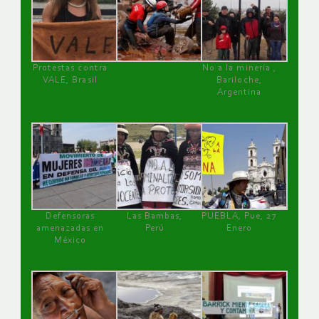
Protestas contra
No a la minería ,
VALE, Brasil
Bariloche,
Argentina
Defensoras
Las Bambas,
PUEBLA, Pue, 27
amenazadas en
Perú
Enero
México