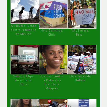
Wirakutas luchan
contra la minería
No a Dominga,
VALE mata,
en México
Chile
Brasil
Valle de Elqui
Atentan contra
Defensoras de
sin minería.
la Defensora
Bolivia
Chile
Francisca
Márquez