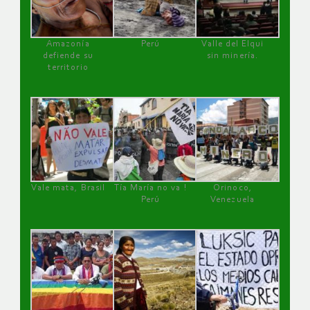
Amazonía
Perú
Valle del Elqui
defiende su
sin minería.
territorio
Vale mata, Brasil
Tía María no va !
Orinoco,
Perú
Venezuela