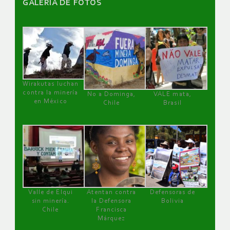
GALERÌA DE FOTOS
Wirakutas luchan
contra la minería
No a Dominga,
VALE mata,
en México
Chile
Brasil
Valle de Elqui
Atentan contra
Defensoras de
sin minería.
la Defensora
Bolivia
Chile
Francisca
Márquez