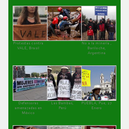
Protestas contra
No a la minería ,
VALE, Brasil
Bariloche,
Argentina
Defensoras
Las Bambas,
PUEBLA, Pue, 27
amenazadas en
Perú
Enero
México