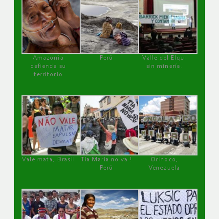
Amazonía
Perú
Valle del Elqui
defiende su
sin minería.
territorio
Vale mata, Brasil
Tía María no va !
Orinoco,
Perú
Venezuela