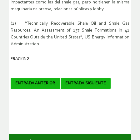
impactantes como las del shale gas, pero no tienen la misma
maquinaria de prensa, relaciones públicas y lobby.
(1) “Technically Recoverable Shale Oil and Shale Gas
Resources: An Assessment of 137 Shale Formations in 41
Countries Outside the United States”, US Energy Information
Administration.
FRACKING
Navegador
ENTRADA ANTERIOR
ENTRADA SIGUIENTE
de
artículos