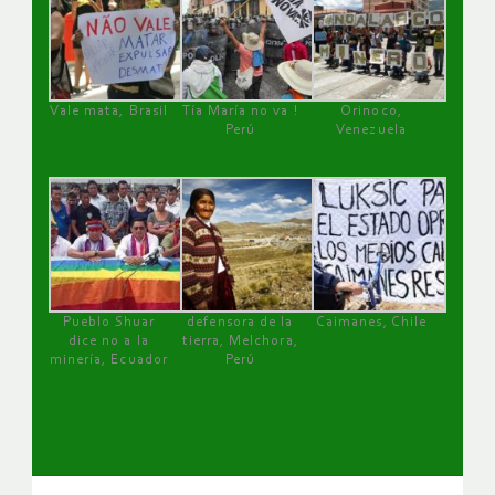
Vale mata, Brasil
Tía María no va !
Orinoco,
Perú
Venezuela
Pueblo Shuar
defensora de la
Caimanes, Chile
dice no a la
tierra, Melchora,
minería, Ecuador
Perú