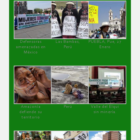
Defensoras
Las Bambas,
PUEBLA, Pue, 27
amenazadas en
Perú
Enero
México
Amazonía
Perú
Valle del Elqui
defiende su
sin minería.
territorio