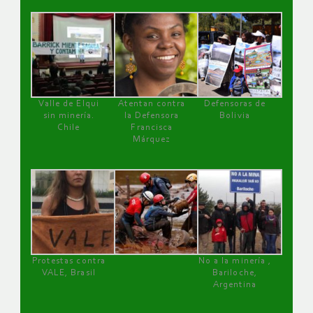
Valle de Elqui
Atentan contra
Defensoras de
sin minería.
la Defensora
Bolivia
Chile
Francisca
Márquez
Protestas contra
No a la minería ,
VALE, Brasil
Bariloche,
Argentina