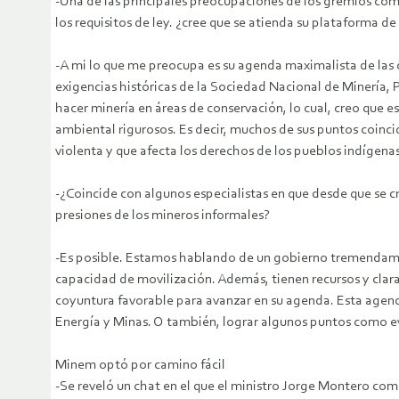
-Una de las principales preocupaciones de los gremios como
los requisitos de ley. ¿cree que se atienda su plataforma de
-A mi lo que me preocupa es su agenda maximalista de las 
exigencias históricas de la Sociedad Nacional de Minería,
hacer minería en áreas de conservación, lo cual, creo que 
ambiental rigurosos. Es decir, muchos de sus puntos coincid
violenta y que afecta los derechos de los pueblos indígen
-¿Coincide con algunos especialistas en que desde que se c
presiones de los mineros informales?
-Es posible. Estamos hablando de un gobierno tremendamen
capacidad de movilización. Además, tienen recursos y claram
coyuntura favorable para avanzar en su agenda. Esta agen
Energía y Minas. O también, lograr algunos puntos como evit
Minem optó por camino fácil
-Se reveló un chat en el que el ministro Jorge Montero com