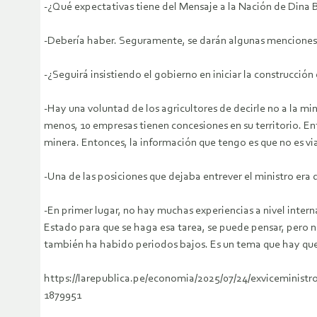
-¿Qué expectativas tiene del Mensaje a la Nación de Dina B
-Debería haber. Seguramente, se darán algunas menciones, 
-¿Seguirá insistiendo el gobierno en iniciar la construcció
-Hay una voluntad de los agricultores de decirle no a la m
menos, 10 empresas tienen concesiones en su territorio. Ent
minera. Entonces, la información que tengo es que no es via
-Una de las posiciones que dejaba entrever el ministro era
-En primer lugar, no hay muchas experiencias a nivel inter
Estado para que se haga esa tarea, se puede pensar, pero no
también ha habido periodos bajos. Es un tema que hay qu
https://larepublica.pe/economia/2025/07/24/exviceminist
1879951