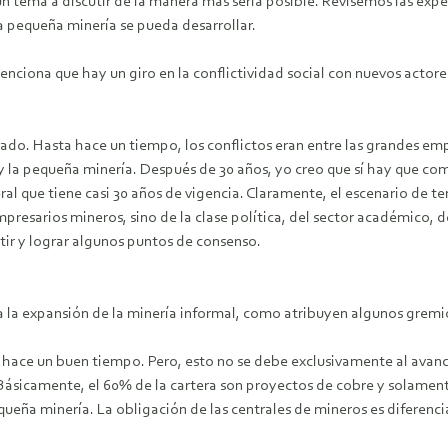
un tema a discutir de la manera más seria posible. Revisemos las expe
la pequeña minería se pueda desarrollar.
nciona que hay un giro en la conflictividad social con nuevos actores 
iado. Hasta hace un tiempo, los conflictos eran entre las grandes em
as y la pequeña minería. Después de 30 años, yo creo que sí hay que c
al que tiene casi 30 años de vigencia. Claramente, el escenario de 
resarios mineros, sino de la clase política, del sector académico, de
tir y lograr algunos puntos de consenso.
a la expansión de la minería informal, como atribuyen algunos gremi
 hace un buen tiempo. Pero, esto no se debe exclusivamente al avanc
ásicamente, el 60% de la cartera son proyectos de cobre y solamente
ueña minería. La obligación de las centrales de mineros es diferencia