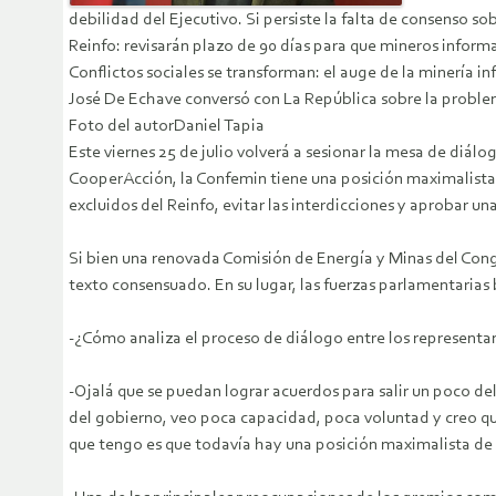
debilidad del Ejecutivo. Si persiste la falta de consenso s
Reinfo: revisarán plazo de 90 días para que mineros inform
Conflictos sociales se transforman: el auge de la minería i
José De Echave conversó con La República sobre la problemá
Foto del autorDaniel Tapia
Este viernes 25 de julio volverá a sesionar la mesa de diál
CooperAcción, la Confemin tiene una posición maximalista 
excluidos del Reinfo, evitar las interdicciones y aprobar u
Si bien una renovada Comisión de Energía y Minas del Cong
texto consensuado. En su lugar, las fuerzas parlamentaria
-¿Cómo analiza el proceso de diálogo entre los representan
-Ojalá que se puedan lograr acuerdos para salir un poco del
del gobierno, veo poca capacidad, poca voluntad y creo que 
que tengo es que todavía hay una posición maximalista de p