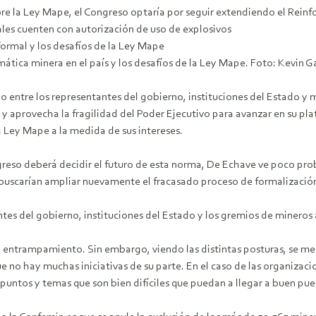
obre la Ley Mape, el Congreso optaría por seguir extendiendo el Reinf
ales cuenten con autorización de uso de explosivos
nformal y los desafíos de la Ley Mape
tica minera en el país y los desafíos de la Ley Mape. Foto: Kevin G
ogo entre los representantes del gobierno, instituciones del Estado y
y aprovecha la fragilidad del Poder Ejecutivo para avanzar en su p
na Ley Mape a la medida de sus intereses.
reso deberá decidir el futuro de esta norma, De Echave ve poco proba
s buscarían ampliar nuevamente el fracasado proceso de formalizació
tes del gobierno, instituciones del Estado y los gremios de mineros
 entrampamiento. Sin embargo, viendo las distintas posturas, se me ha
no hay muchas iniciativas de su parte. En el caso de las organizacio
untos y temas que son bien difíciles que puedan a llegar a buen pue