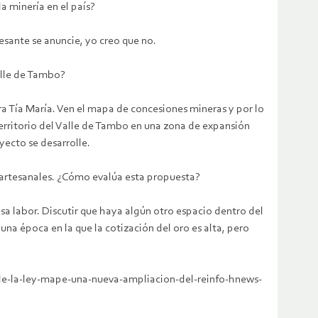
a minería en el país?
sante se anuncie, yo creo que no.
Valle de Tambo?
ra Tía María. Ven el mapa de concesiones mineras y por lo
 territorio del Valle de Tambo en una zona de expansión
yecto se desarrolle.
s artesanales. ¿Cómo evalúa esta propuesta?
sa labor. Discutir que haya algún otro espacio dentro del
na época en la que la cotización del oro es alta, pero
-de-la-ley-mape-una-nueva-ampliacion-del-reinfo-hnews-