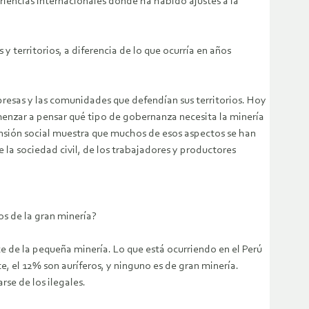
riencias internacionales donde ha habido ajustes a la
y territorios, a diferencia de lo que ocurría en años
presas y las comunidades que defendían sus territorios. Hoy
omenzar a pensar qué tipo de gobernanza necesita la minería
tensión social muestra que muchos de esos aspectos se han
 la sociedad civil, de los trabajadores y productores
os de la gran minería?
e de la pequeña minería. Lo que está ocurriendo en el Perú
, el 12% son auríferos, y ninguno es de gran minería.
rse de los ilegales.