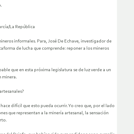
o.
arcía/La República
 mineros informales. Para, José De Echave, investigador de
lataforma de lucha que comprende: reponer a los mineros
ble que en esta próxima legislatura se de luz verde a un
n minera.
 artesanales?
ce difícil que esto pueda ocurrir. Yo creo que, por el lado
nes que representan a la minería artesanal, la sensación
rto.