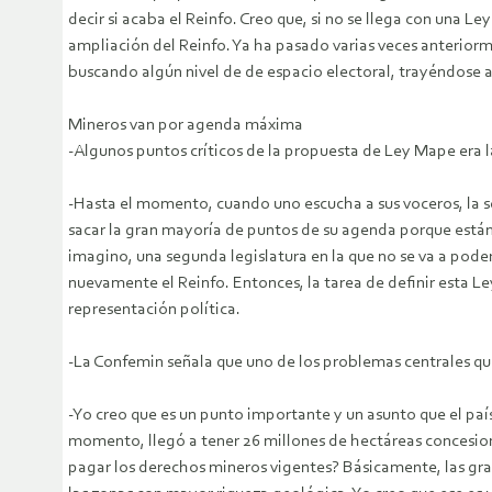
decir si acaba el Reinfo. Creo que, si no se llega con una
ampliación del Reinfo. Ya ha pasado varias veces anterior
buscando algún nivel de de espacio electoral, trayéndose a
Mineros van por agenda máxima
-Algunos puntos críticos de la propuesta de Ley Mape era l
-Hasta el momento, cuando uno escucha a sus voceros, la s
sacar la gran mayoría de puntos de su agenda porque están 
imagino, una segunda legislatura en la que no se va a poder
nuevamente el Reinfo. Entonces, la tarea de definir esta 
representación política.
-La Confemin señala que uno de los problemas centrales que
-Yo creo que es un punto importante y un asunto que el país
momento, llegó a tener 26 millones de hectáreas concesio
pagar los derechos mineros vigentes? Básicamente, las gran