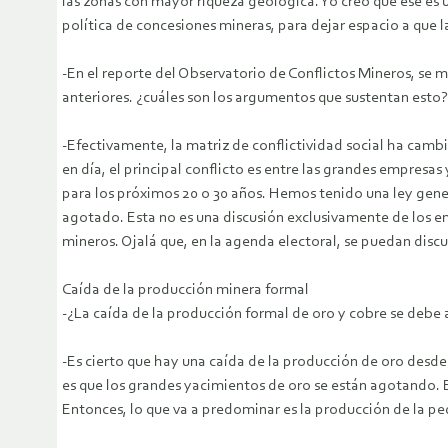
las zonas con mayor riqueza geológica. Yo creo que ese es 
política de concesiones mineras, para dejar espacio a que 
-En el reporte del Observatorio de Conflictos Mineros, se me
anteriores. ¿cuáles son los argumentos que sustentan esto?
-Efectivamente, la matriz de conflictividad social ha camb
en día, el principal conflicto es entre las grandes empres
para los próximos 20 o 30 años. Hemos tenido una ley gener
agotado. Esta no es una discusión exclusivamente de los emp
mineros. Ojalá que, en la agenda electoral, se puedan discu
Caída de la producción minera formal
-¿La caída de la producción formal de oro y cobre se debe 
-Es cierto que hay una caída de la producción de oro desde
es que los grandes yacimientos de oro se están agotando. B
Entonces, lo que va a predominar es la producción de la peq