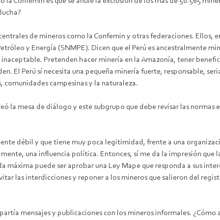
 la Confemin es que se anule la exclusión de los más de 50.565 mine
 lucha?
centrales de mineros como la Confemin y otras federaciones. Ellos, e
 Petróleo y Energía (SNMPE). Dicen que el Perú es ancestralmente mi
es inaceptable. Pretenden hacer minería en la Amazonía, tener benefic
en. El Perú sí necesita una pequeña minería fuerte, responsable, ser
as, comunidades campesinas y la naturaleza.
reó la mesa de diálogo y este subgrupo que debe revisar las normas e
te débil y que tiene muy poca legitimidad, frente a una organizaci
ente, una influencia política. Entonces, sí me da la impresión que la
da máxima puede ser aprobar una Ley Mape que responda a sus inter
ar las interdicciones y reponer a los mineros que salieron del regist
partía mensajes y publicaciones con los mineros informales. ¿Cómo an