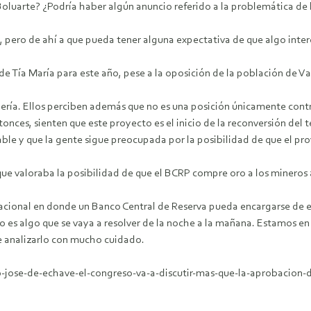
oluarte? ¿Podría haber algún anuncio referido a la problemática de l
pero de ahí a que pueda tener alguna expectativa de que algo intere
n de Tía María para este año, pese a la oposición de la población de 
inería. Ellos perciben además que no es una posición únicamente cont
onces, sienten que este proyecto es el inicio de la reconversión del
ble y que la gente sigue preocupada por la posibilidad de que el pro
 que valoraba la posibilidad de que el BCRP compre oro a los minero
nacional en donde un Banco Central de Reserva pueda encargarse de e
 es algo que se vaya a resolver de la noche a la mañana. Estamos en u
e analizarlo con mucho cuidado.
ro-jose-de-echave-el-congreso-va-a-discutir-mas-que-la-aprobacion