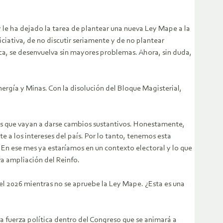
y le ha dejado la tarea de plantear una nueva Ley Mape a la
ciativa, de no discutir seriamente y de no plantear
tica, se desenvuelva sin mayores problemas. Ahora, sin duda,
ergía y Minas. Con la disolución del Bloque Magisterial,
es que vayan a darse cambios sustantivos. Honestamente,
 a los intereses del país. Por lo tanto, tenemos esta
En ese mes ya estaríamos en un contexto electoral y lo que
va ampliación del Reinfo.
el 2026 mientras no se apruebe la Ley Mape. ¿Esta es una
na fuerza política dentro del Congreso que se animará a