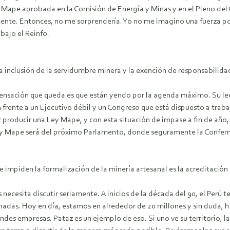
 Ley Mape aprobada en la Comisión de Energía y Minas y en el Pleno de
mente. Entonces, no me sorprendería. Yo no me imagino una fuerza po
bajo el Reinfo.
a inclusión de la servidumbre minera y la exención de responsabilid
ensación que queda es que están yendo por la agenda máximo. Su lec
frente a un Ejecutivo débil y un Congreso que está dispuesto a traba
 producir una Ley Mape, y con esta situación de impase a fin de año, 
Ley Mape será del próximo Parlamento, donde seguramente la Confemi
 impiden la formalización de la minería artesanal es la acreditación
 necesita discutir seriamente. A inicios de la década del 90, el Perú
nadas. Hoy en día, estamos en alrededor de 20 millones y sin duda
des empresas. Pataz es un ejemplo de eso. Si uno ve su territorio, l