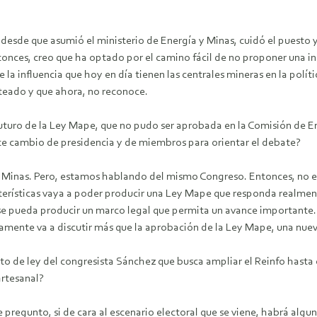
, desde que asumió el ministerio de Energía y Minas, cuidó el puesto 
onces, creo que ha optado por el camino fácil de no proponer una ini
la influencia que hoy en día tienen las centrales mineras en la polí
teado y que ahora, no reconoce.
futuro de la Ley Mape, que no pudo ser aprobada en la Comisión de En
te cambio de presidencia y de miembros para orientar el debate?
y Minas. Pero, estamos hablando del mismo Congreso. Entonces, no 
terísticas vaya a poder producir una Ley Mape que responda realmente
se pueda producir un marco legal que permita un avance importante. 
uramente va a discutir más que la aprobación de la Ley Mape, una nue
to de ley del congresista Sánchez que busca ampliar el Reinfo hasta 
artesanal?
pregunto, si de cara al escenario electoral que se viene, habrá algu