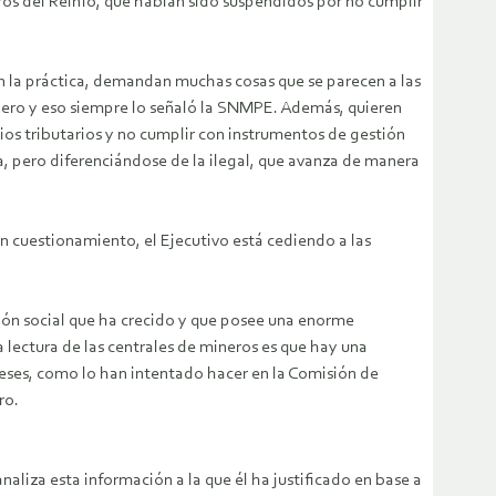
ros del Reinfo, que habían sido suspendidos por no cumplir
n la práctica, demandan muchas cosas que se parecen a las
nero y eso siempre lo señaló la SNMPE. Además, quieren
ios tributarios y no cumplir con instrumentos de gestión
ia, pero diferenciándose de la ilegal, que avanza de manera
n cuestionamiento, el Ejecutivo está cediendo a las
ón social que ha crecido y que posee una enorme
 lectura de las centrales de mineros es que hay una
eses, como lo han intentado hacer en la Comisión de
ro.
aliza esta información a la que él ha justificado en base a