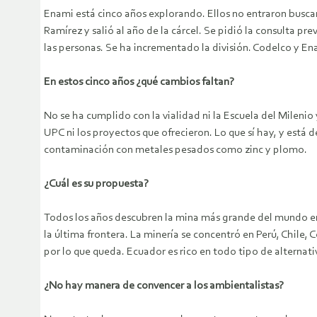
Enami está cinco años explorando. Ellos no entraron buscand
Ramírez y salió al año de la cárcel. Se pidió la consulta 
las personas. Se ha incrementado la división. Codelco y En
En estos cinco años ¿qué cambios faltan?
No se ha cumplido con la vialidad ni la Escuela del Milenio 
UPC ni los proyectos que ofrecieron. Lo que sí hay, y está 
contaminación con metales pesados como zinc y plomo.
¿Cuál es su propuesta?
Todos los años descubren la mina más grande del mundo en
la última frontera. La minería se concentró en Perú, Chile
por lo que queda. Ecuador es rico en todo tipo de alternativ
¿No hay manera de convencer a los ambientalistas?