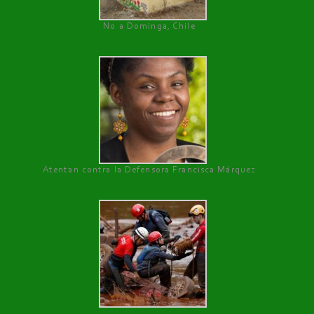
No a Dominga, Chile
Atentan contra la Defensora Francisca Márquez