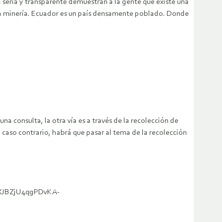
 seria y transparente demuestran a la gente que existe una
 la minería. Ecuador es un país densamente poblado. Donde
na consulta, la otra vía es a través de la recolección de
caso contrario, habrá que pasar al tema de la recolección
2yXJBZjU4qgPDvKA-