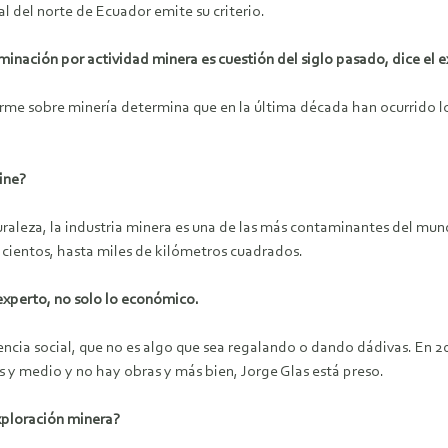
 del norte de Ecuador emite su criterio.
inación por actividad minera es cuestión del siglo pasado, dice el e
orme sobre minería determina que en la última década han ocurrido l
ine?
raleza, la industria minera es una de las más contaminantes del mund
cientos, hasta miles de kilómetros cuadrados.
l experto, no solo lo económico.
cencia social, que no es algo que sea regalando o dando dádivas. En 20
 y medio y no hay obras y más bien, Jorge Glas está preso.
exploración minera?