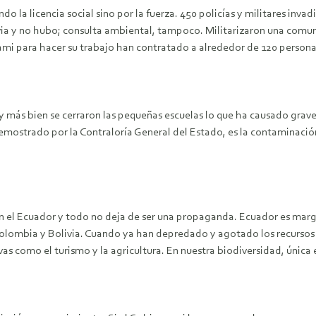
o la licencia social sino por la fuerza. 450 policías y militares inv
previa y no hubo; consulta ambiental, tampoco. Militarizaron una com
ami para hacer su trabajo han contratado a alrededor de 120 persona
y más bien se cerraron las pequeñas escuelas lo que ha causado graves
demostrado por la Contraloría General del Estado, es la contaminación
 el Ecuador y todo no deja de ser una propaganda. Ecuador es margi
, Colombia y Bolivia. Cuando ya han depredado y agotado los recursos
as como el turismo y la agricultura. En nuestra biodiversidad, única 