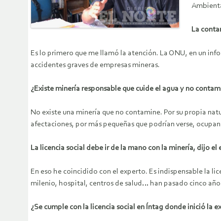
Ambiental
La contam
Es lo primero que me llamó la atención. La ONU, en un inf
accidentes graves de empresas mineras.
¿Existe minería responsable que cuide el agua y no contam
No existe una minería que no contamine. Por su propia natu
afectaciones, por más pequeñas que podrían verse, ocupan 
La licencia social debe ir de la mano con la minería, dijo e
En eso he coincidido con el experto. Es indispensable la li
milenio, hospital, centros de salud… han pasado cinco años
¿Se cumple con la licencia social en Íntag donde inició la 