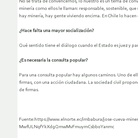
No se trata de convencernos, lo nuestro es un tema de conv
minería como ellos le llaman: responsable, sostenible, q
hay minería, hay gente viviendo encima. En Chile lo hacen e
¿Hace falta una mayor socialización?
Qué sentido tiene el diálogo cuando el Estado es juez y par
¿Es necesaria la consulta popular?
Para una consulta popular hay algunos caminos. Uno de ellos 
firmas, con una acción ciudadana. La sociedad civil propon
de firmas.
Fuente:https://www.elnorte.ec/imbabura/jose-cueva-mi
MwfULNqfYkXdgQmwMvFmuymCsbb0Yanmc