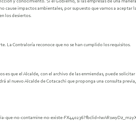
icción y conocimiento. Si el Gobierno, si las empresas de una manera
ue no cause impactos ambientales, por supuesto que vamos a aceptar
n los desiertos.
te. La Contraloría reconoce que no se han cumplido los requisitos.
es que el Alcalde, con el archivo de las enmiendas, puede solicitar u
drá al nuevo Alcalde de Cotacachi que proponga una consulta previa, 
neria-que-no-contamine-no-existe-FX440236?fbclid=IwAR1wyDz_m