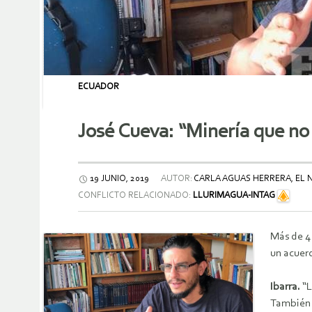
ECUADOR
José Cueva: “Minería que no
19 JUNIO, 2019
AUTOR:
CARLA AGUAS HERRERA, EL 
CONFLICTO RELACIONADO:
LLURIMAGUA-INTAG
Más de 4
un acuer
Ibarra.
“L
También d