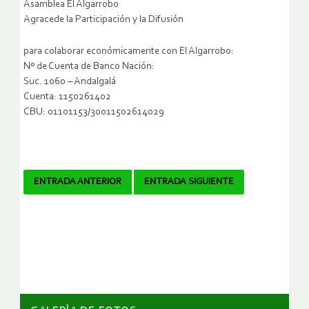
Asamblea El Algarrobo
Agracede la Participación y la Difusión
para colaborar económicamente con El Algarrobo:
Nº de Cuenta de Banco Nación:
Suc. 1060 – Andalgalá
Cuenta: 1150261402
CBU: 01101153/30011502614029
Navegador
ENTRADA ANTERIOR
ENTRADA SIGUIENTE
de
artículos