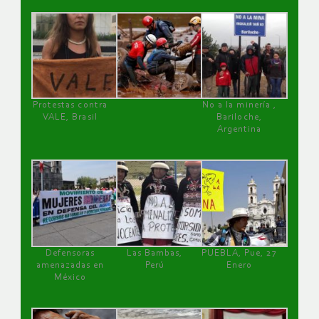
Protestas contra
No a la minería ,
VALE, Brasil
Bariloche,
Argentina
Defensoras
Las Bambas,
PUEBLA, Pue, 27
amenazadas en
Perú
Enero
México