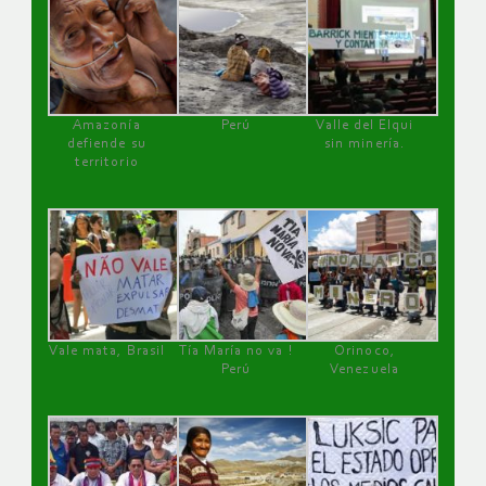
Amazonía
Perú
Valle del Elqui
defiende su
sin minería.
territorio
Vale mata, Brasil
Tía María no va !
Orinoco,
Perú
Venezuela