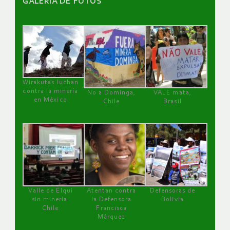
GALERÌA DE FOTOS
Wirakutas luchan
contra la minería
No a Dominga,
VALE mata,
en México
Chile
Brasil
Valle de Elqui
Atentan contra
Defensoras de
sin minería.
la Defensora
Bolivia
Chile
Francisca
Márquez