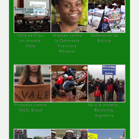
Valle de Elqui
Atentan contra
Defensoras de
sin minería.
la Defensora
Bolivia
Chile
Francisca
Márquez
Protestas contra
No a la minería ,
VALE, Brasil
Bariloche,
Argentina