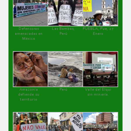
Defensoras
Las Bambas,
PUEBLA, Pue, 27
amenazadas en
Perú
Enero
México
Amazonía
Perú
Valle del Elqui
defiende su
sin minería.
territorio