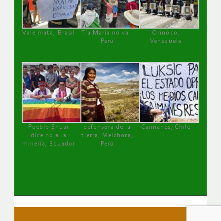
Vale mata, Brasil
Tía María no va !
Orinoco,
Perú
Venezuela
Pueblo Shuar
defensora de la
Caimanes, Chile
dice no a la
tierra, Melchora,
minería, Ecuador
Perú