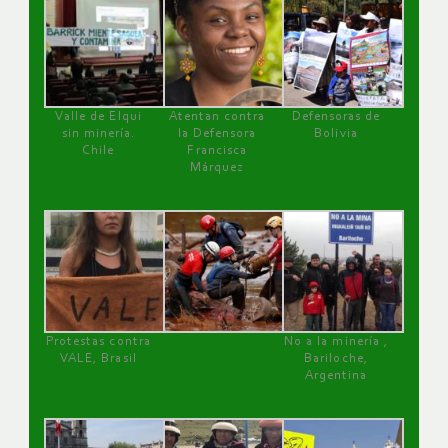
Valle de Elqui
Atentan contra
Defensoras de
sin minería.
la Defensora
Bolivia
Chile
Francisca
Márquez
Protestas contra
No a la minería ,
VALE, Brasil
Bariloche,
Argentina