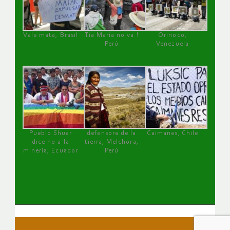
Vale mata, Brasil
Tía María no va !
Orinoco,
Perú
Venezuela
Pueblo Shuar
defensora de la
Caimanes, Chile
dice no a la
tierra, Melchora,
minería, Ecuador
Perú