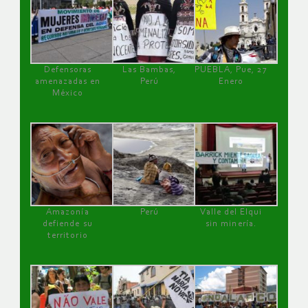
Defensoras
Las Bambas,
PUEBLA, Pue, 27
amenazadas en
Perú
Enero
México
Amazonía
Perú
Valle del Elqui
defiende su
sin minería.
territorio