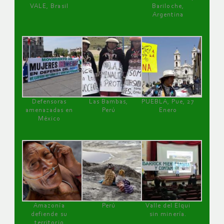
VALE, Brasil
Bariloche,
Argentina
Defensoras
Las Bambas,
PUEBLA, Pue, 27
amenazadas en
Perú
Enero
México
Amazonía
Perú
Valle del Elqui
defiende su
sin minería.
territorio