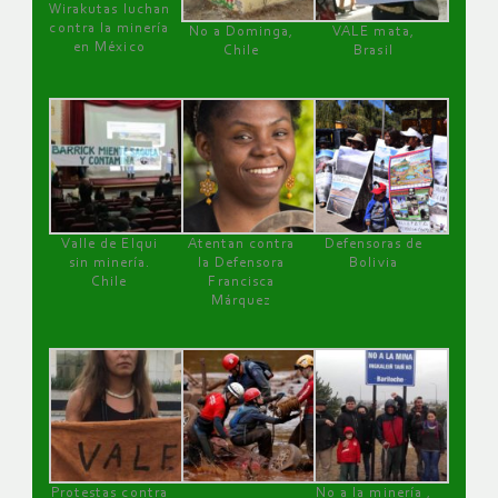
Wirakutas luchan
contra la minería
No a Dominga,
VALE mata,
en México
Chile
Brasil
Valle de Elqui
Atentan contra
Defensoras de
sin minería.
la Defensora
Bolivia
Chile
Francisca
Márquez
Protestas contra
No a la minería ,