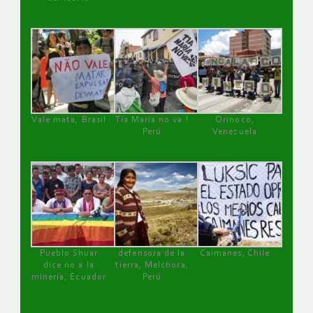
Vale mata, Brasil
Tía María no va !
Orinoco,
Perú
Venezuela
Pueblo Shuar
defensora de la
Caimanes, Chile
dice no a la
tierra, Melchora,
minería, Ecuador
Perú