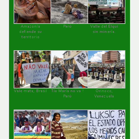
Amazonía
Perú
Valle del Elqui
defiende su
sin minería.
territorio
Vale mata, Brasil
Tía María no va !
Orinoco,
Perú
Venezuela