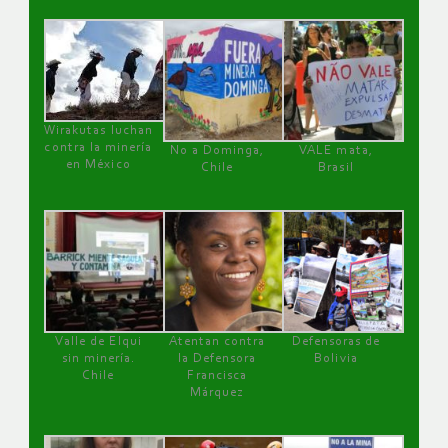
Wirakutas luchan
contra la minería
No a Dominga,
VALE mata,
en México
Chile
Brasil
Valle de Elqui
Atentan contra
Defensoras de
sin minería.
la Defensora
Bolivia
Chile
Francisca
Márquez