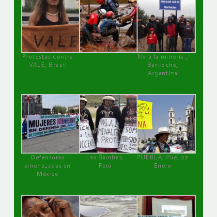
Protestas contra
No a la minería ,
VALE, Brasil
Bariloche,
Argentina
Defensoras
Las Bambas,
PUEBLA, Pue, 27
amenazadas en
Perú
Enero
México