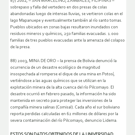
87) 2002, – SAN MARCELINO, ZAMBALES, FILIPINAS –
sobrepaso y falla del vertedero en dos presas de colas
abandonadas luego de intensas lluvias, se vertieron colas en el
lago Mapanuepe y eventualmente también al río santo tomas.
Pueblos ubicados en zonas bajas resultaron inundados con
residuos mineros y químicos, 250 familias evacuadas. 1.000
familias de tres pueblos evacuadas ante la amenaza del colapso
de la presa.
88) 2003, MINA DE ORO – la prensa de Bolivia denunció la
ocurrencia de un desastre ecológico de magnitud
insospechada al romperse el dique de una mina en Potosí,
vertiéndose a las aguas químicos que se utilizan en la
explotación minera de la alta cuenca del río Pilcomayo. El
desastre ocurrió en febrero pasado, la información ha sido
mantenida en secreto para proteger las inversiones de la
compañía minera salinas (Comisal). Cada año el sur boliviano
reporta perdidas calculadas en 62 millones de dólares por la
severa contaminación del río Pilcomayo, denuncio Lidema.
ESTOS SON DATOS OBTENIDOS DE LA UNIVERSIDAD