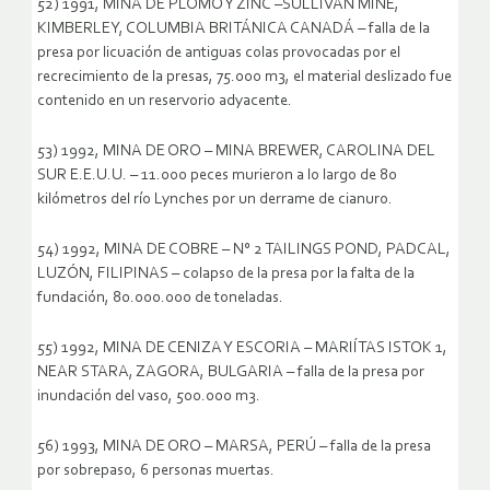
52) 1991, MINA DE PLOMO Y ZINC –SULLIVAN MINE,
KIMBERLEY, COLUMBIA BRITÁNICA CANADÁ – falla de la
presa por licuación de antiguas colas provocadas por el
recrecimiento de la presas, 75.000 m3, el material deslizado fue
contenido en un reservorio adyacente.
53) 1992, MINA DE ORO – MINA BREWER, CAROLINA DEL
SUR E.E.U.U. – 11.000 peces murieron a lo largo de 80
kilómetros del río Lynches por un derrame de cianuro.
54) 1992, MINA DE COBRE – N° 2 TAILINGS POND, PADCAL,
LUZÓN, FILIPINAS – colapso de la presa por la falta de la
fundación, 80.000.000 de toneladas.
55) 1992, MINA DE CENIZA Y ESCORIA – MARIÍTAS ISTOK 1,
NEAR STARA, ZAGORA, BULGARIA – falla de la presa por
inundación del vaso, 500.000 m3.
56) 1993, MINA DE ORO – MARSA, PERÚ – falla de la presa
por sobrepaso, 6 personas muertas.