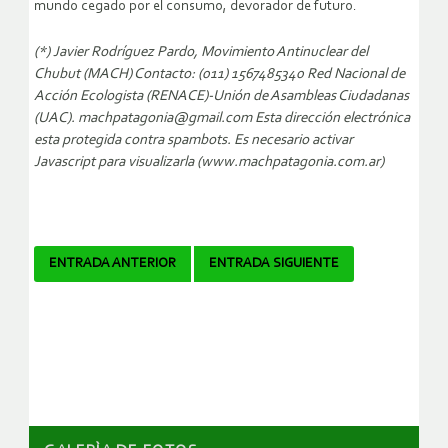
mundo cegado por el consumo, devorador de futuro.
(*) Javier Rodríguez Pardo, Movimiento Antinuclear del
Chubut (MACH) Contacto: (011) 1567485340 Red Nacional de
Acción Ecologista (RENACE)-Unión de Asambleas Ciudadanas
(UAC). machpatagonia@gmail.com Esta dirección electrónica
esta protegida contra spambots. Es necesario activar
Javascript para visualizarla (www.machpatagonia.com.ar)
Navegador
ENTRADA ANTERIOR
ENTRADA SIGUIENTE
de
artículos