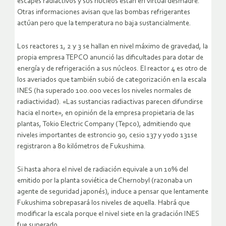
escapes radiactivos y sus núcleos están en virtual desmadre.
Otras informaciones avisan que las bombas refrigerantes
actúan pero que la temperatura no baja sustancialmente.
Los reactores 1, 2 y 3 se hallan en nivel máximo de gravedad, la
propia empresa TEPCO anunció las dificultades para dotar de
energía y de refrigeración a sus núcleos. El reactor 4 es otro de
los averiados que también subió de categorización en la escala
INES (ha superado 100.000 veces los niveles normales de
radiactividad). «Las sustancias radiactivas parecen difundirse
hacia el norte», en opinión de la empresa propietaria de las
plantas, Tokio Electric Company (Tepco), admitiendo que
niveles importantes de estroncio 90, cesio 137 y yodo 131se
registraron a 80 kilómetros de Fukushima.
Si hasta ahora el nivel de radiación equivale a un 10% del
emitido por la planta soviética de Chernobyl (razonaba un
agente de seguridad japonés), induce a pensar que lentamente
Fukushima sobrepasará los niveles de aquella. Habrá que
modificar la escala porque el nivel siete en la gradación INES
fue superado.