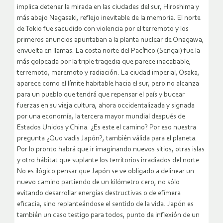
implica detener la mirada en las ciudades del sur, Hiroshima y
más abajo Nagasaki, reflejo inevitable de la memoria. El norte
de Tokio fue sacudido con violencia por el terremoto y los
primeros anuncios apuntaban a la planta nuclear de Onagawa,
envuelta en llamas. La costa norte del Pacífico (Sengai) fue la
más golpeada por la triple tragedia que parece inacabable,
terremoto, maremoto y radiación. La ciudad imperial, Osaka,
aparece como el límite habitable hacia el sur, pero no alcanza
para un pueblo que tendrá que repensar el país y bucear
fuerzas en su vieja cultura, ahora occidentalizada y signada
por una economía, la tercera mayor mundial después de
Estados Unidos y China. ¿Es este el camino? Por eso nuestra
pregunta ¿Quo vadis Japón?, también válida para el planeta.
Por lo pronto habrá que ir imaginando nuevos sitios, otras islas
y otro hábitat que suplante los territorios irradiados del norte.
No es ilógico pensar que Japón se ve obligado a delinear un
nuevo camino partiendo de un kilómetro cero, no sólo
evitando desarrollar energías destructivas o de efímera
eficacia, sino replanteándose el sentido de la vida. Japón es
también un caso testigo para todos, punto de inflexión de un