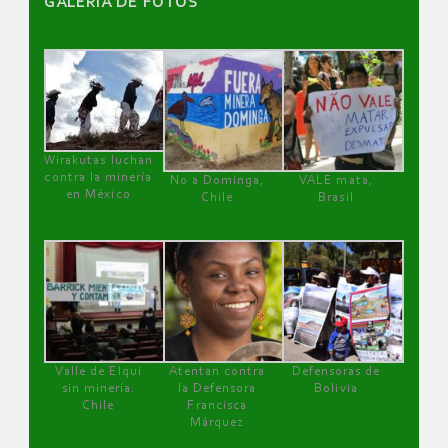
GALERÌA DE FOTOS
Wirakutas luchan
contra la minería
No a Dominga,
VALE mata,
en México
Chile
Brasil
Valle de Elqui
Atentan contra
Defensoras de
sin minería.
la Defensora
Bolivia
Chile
Francisca
Márquez