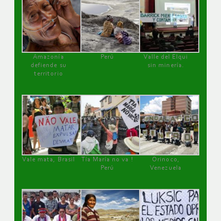
Amazonía
Perú
Valle del Elqui
defiende su
sin minería.
territorio
Vale mata, Brasil
Tía María no va !
Orinoco,
Perú
Venezuela