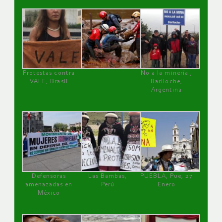
Protestas contra
No a la minería ,
VALE, Brasil
Bariloche,
Argentina
Defensoras
Las Bambas,
PUEBLA, Pue, 27
amenazadas en
Perú
Enero
México