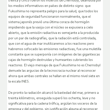
treinta y cinco fueron los muertos de Chernobyl, deambula por
los medios informativos en países de distinto signo: que
Fukushima no representa peligro para la salud, que todos los
equipos de seguridad funcionaron normalmente, que el
sistema japonés previó una última coraza de hormigón
impidiendo que la vasija con el núcleo se expusiera a cielo
abierto, que la emisión radiactiva es semejante a la producida
por un par de radiografías, que la radiación está controlada,
que con el agua de mar inutilizaremos a los reactores pero
habremos sofocado las emisiones radiactivas, fue una muletilla
constante que se superponía con imágenes de las gigantescas
cajas de hormigón destruidas y humeantes cubriendo los
reactores. El viejo mensaje de que Fukushima no es Chernobyl
demuele las argucias de la tecnocracia nuclear al reconocer
ahora que ambas centrales se hallan en el mismo nivel siete en
la escala INES.
De pronto la radiación alcanzó la bastedad del mar, primero a
treinta kilómetros, enseguida superó los ochenta, leve y no
significativa para la cadena trófica, argüían los voceros de la
empresa y del gobierno, sin justificación alguna al reconocer