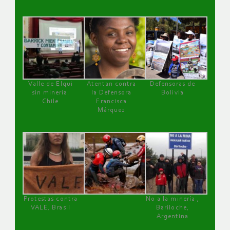
Valle de Elqui
Atentan contra
Defensoras de
sin minería.
la Defensora
Bolivia
Chile
Francisca
Márquez
Protestas contra
No a la minería ,
VALE, Brasil
Bariloche,
Argentina