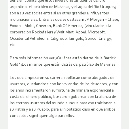
tiene en cuenta que estos inversionistas dueños del oro
argentino, el petróleo de Malvinas, y el agua del Rio Uruguay,
son a su vez socias entre sí en otras grandes e influyentes
multinacionales. Entre las que se destacan: JP Morgan – Chase,
Exxon – Mobil, Chevron, Bank Of America, (vinculados a la
corporación Rockefeller) y Walt Mart, Appel, Microsoft;
Occidental Petroleum, Citigroup, Iamgold, Suncor Energy,
etc.-
Para más información ver ¿Quiénes están detrás de la Barrick
Gold? ¡Los mismos que están detrás del petróleo de Malvinas
Los que empezaron su carrera «política» como abogados de
usureros, quedandose con las viviendas de los deudores, y con
los años incrementaron su fortuna de manera exponencial a
costa del dinero publico, buscaron gobernar con la alianza de
los eternos usureros del mundo aunque para eso traicionen a
su Patria y a su Pueblo, para el hipotetico caso en que ambos
conceptos signifiquen algo para ellos.