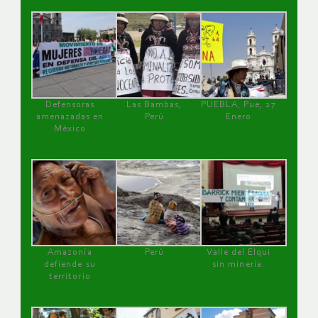
Defensoras
Las Bambas,
PUEBLA, Pue, 27
amenazadas en
Perú
Enero
México
Amazonía
Perú
Valle del Elqui
defiende su
sin minería.
territorio