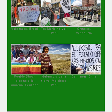
Vale mata, Brasil
Tía María no va !
Orinoco,
Perú
Venezuela
Pueblo Shuar
defensora de la
Caimanes, Chile
dice no a la
tierra, Melchora,
minería, Ecuador
Perú