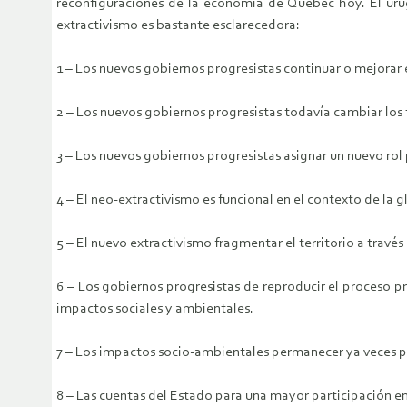
reconfiguraciones de la economía de Quebec hoy. El uru
extractivismo es bastante esclarecedora:
1 – Los nuevos gobiernos progresistas continuar o mejorar 
2 – Los nuevos gobiernos progresistas todavía cambiar los 
3 – Los nuevos gobiernos progresistas asignar un nuevo rol 
4 – El neo-extractivismo es funcional en el contexto de la
5 – El nuevo extractivismo fragmentar el territorio a travé
6 – Los gobiernos progresistas de reproducir el proceso p
impactos sociales y ambientales.
7 – Los impactos socio-ambientales permanecer ya veces peo
8 – Las cuentas del Estado para una mayor participación en 