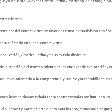
guayo Eduardo Gudynas Centro Latino Americano de Ecología Socia
extractivismo.
términos del extractivismo en favor de un neo-extractivismo con fines
para el Estado en el neo-extractivismo.
 globalización, América Latina y es un mundo dinámico.
s de la creación o el mantenimiento de los enclaves de explotación / 
roductivo orientado a la competencia y una mayor rentabilidad en ba
r y las medidas anunciadas para contrarrestarlas son inútiles o incl
el superávit y parte de este dinero para los programas sociales que 