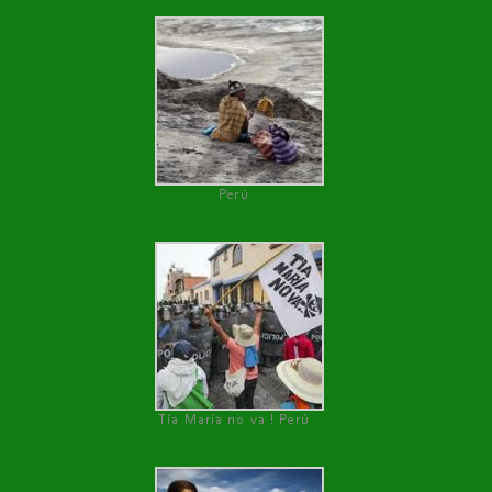
Perú
Tía María no va ! Perú