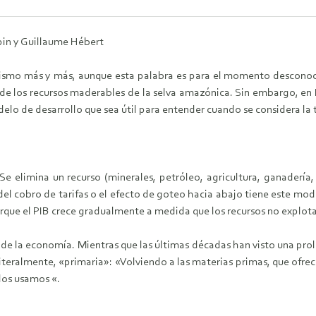
in y Guillaume Hébert
vismo más y más, aunque esta palabra es para el momento desconocid
 de los recursos maderables de la selva amazónica. Sin embargo, en B
delo de desarrollo que sea útil para entender cuando se considera l
 elimina un recurso (minerales, petróleo, agricultura, ganadería, s
 del cobro de tarifas o el efecto de goteo hacia abajo tiene este mod
orque el PIB crece gradualmente a medida que los recursos no explot
 de la economía. Mientras que las últimas décadas han visto una pro
literalmente, «primaria»: «Volviendo a las materias primas, que ofrece,
los usamos «.