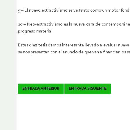
9 – El nuevo extractivismo se ve tanto como un motor fund
10 – Neo-extractivismo es la nueva cara de contemporáneo 
progreso material.
Estas diez tesis darnos interesante llevado a evaluar nuev
se nos presentan con el anuncio de que van a financiar los se
Navegador
ENTRADA ANTERIOR
ENTRADA SIGUIENTE
de
artículos