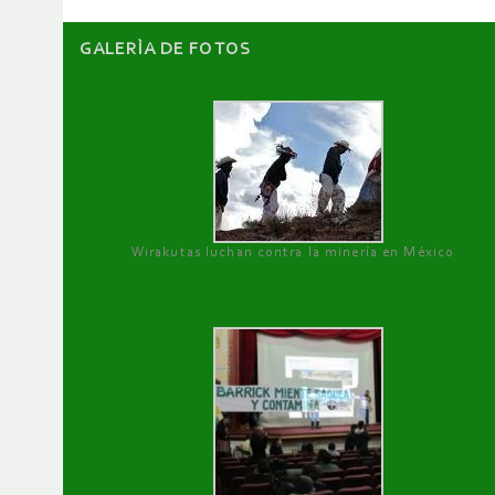
GALERÌA DE FOTOS
Wirakutas luchan contra la minería en México