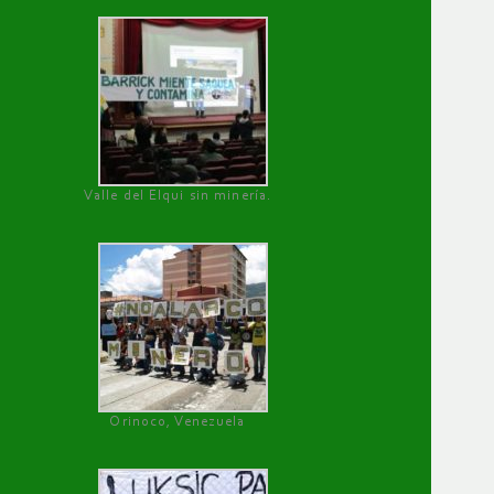
Valle del Elqui sin minería.
Orinoco, Venezuela