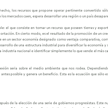
 hecho, los recursos que propone operar pertinente convertido só
 los mercados caen, espera desarrollar una región o un país desapa
e: el que consiste en tomar un recurso que poseen tierras y export
ortación. En cierto modo, es el resultado de la promoción de un cr
arse en un sector economía designado como ventaja comparativa, com
sarrollo de una estructura industrial para diversificar la economía y
a industria nacional e identificar simplemente lo que vende el más c
flexión seria sobre el medio ambiente que nos rodea. Dependiendo
ntes posible y genera un beneficio. Esta es la ecuación que sólo es
spués de la elección de una serie de gobiernos progresistas. Este 