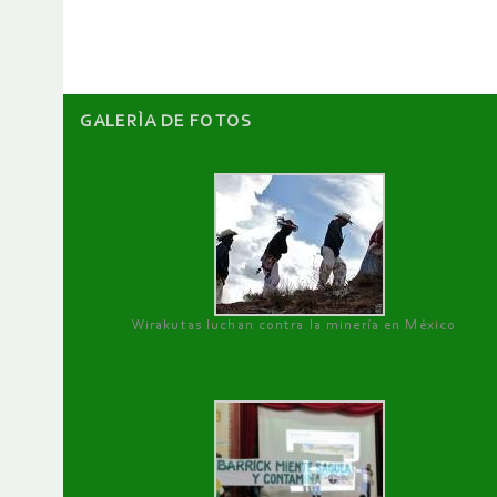
artículos
GALERÌA DE FOTOS
Wirakutas luchan contra la minería en México