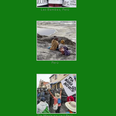
Las Bambas, Perú
Perú
Tía María no va ! Perú