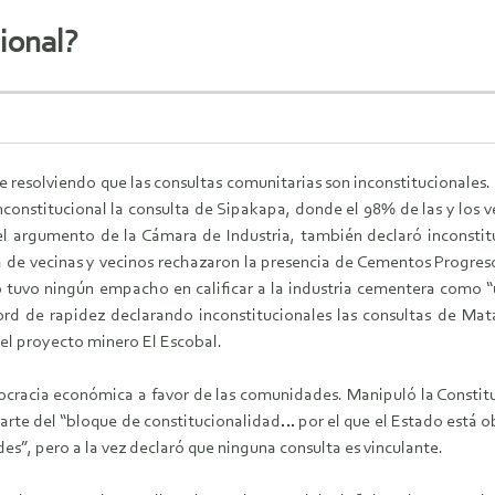
ional?
ne resolviendo que las consultas comunitarias son inconstitucionales
constitucional la consulta de Sipakapa, donde el 98% de las y los v
l argumento de la Cámara de Industria, también declaró inconstit
 de vecinas y vecinos rechazaron la presencia de Cementos Progres
o tuvo ningún empacho en calificar a la industria cementera como “un
ord de rapidez declarando inconstitucionales las consultas de Ma
del proyecto minero El Escobal.
ocracia económica a favor de las comunidades. Manipuló la Consti
rte del “bloque de constitucionalidad… por el que el Estado está o
es”, pero a la vez declaró que ninguna consulta es vinculante.