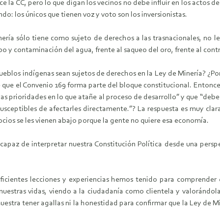
ce la CC, pero lo que digan los vecinos no debe influir en los actos d
ndo: los únicos que tienen voz y voto son los inversionistas.
ería sólo tiene como sujeto de derechos a las trasnacionales, no le
o y contaminación del agua, frente al saqueo del oro, frente al contro
pueblos indígenas sean sujetos de derechos en la Ley de Minería? ¿Por
e que el Convenio 169 forma parte del bloque constitucional. Entonces
as prioridades en lo que atañe al proceso de desarrollo” y que “deber
susceptibles de afectarles directamente.”? La respuesta es muy clara
cios se les vienen abajo porque la gente no quiere esa economía.
ncapaz de interpretar nuestra Constitución Política desde una persp
uficientes lecciones y experiencias hemos tenido para comprender 
r nuestras vidas, viendo a la ciudadanía como clientela y valorándo
uestra tener agallas ni la honestidad para confirmar que la Ley de Mi