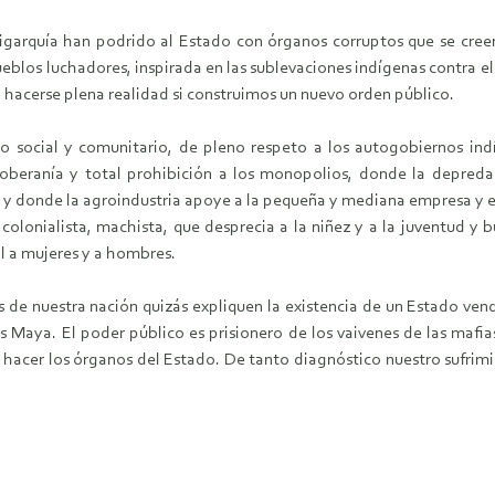
ligarquía han podrido al Estado con órganos corruptos que se cre
ueblos luchadores, inspirada en las sublevaciones indígenas contra el
drá hacerse plena realidad si construimos un nuevo orden público.
o social y comunitario, de pleno respeto a los autogobiernos in
oberanía y total prohibición a los monopolios, donde la depreda
donde la agroindustria apoye a la pequeña y mediana empresa y esté
colonialista, machista, que desprecia a la niñez y a la juventud y
l a mujeres y a hombres.
 de nuestra nación quizás expliquen la existencia de un Estado vendi
 Maya. El poder público es prisionero de los vaivenes de las mafias
hacer los órganos del Estado. De tanto diagnóstico nuestro sufrimie