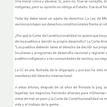
Una moral cínica y abusiva: Sí, pero no. Que se consulte, di
indígenas, pero su opinión no obliga al Estado. Ese es el fo
Toda ley debe tener un sujeto de derechos. La Ley de Min
vecinos protejan sus derechos constitucionales frente al rob
¿Por qué la Corte de Constitucionalidad no quiere que los 
de los pueblos a decidir su propio desarrollo? La Corte dic
“Los pueblos deberán tener el derecho de decidir sus propi
los planes y programas de desarrollo nacional y regional 
pueblos indígenas y a las comunidades de vecinos, sus nego
La CC es una fachada de la oligarquía y por eso ha sido i
mandatos del derecho internacional.
A estas alturas, después de 16 años de firmada la paz, s
legalizar sus negocios, haciendo alianzas para militariza
viene de mal en peor y la Corte de Constitucionalidad no m
vida y al trabajo de la gente.