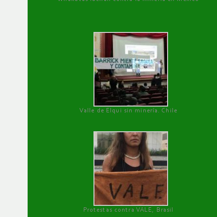
Valle de Elqui sin minería. Chile
Protestas contra VALE, Brasil