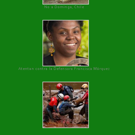
No a Dominga, Chile
Atentan contra la Defensora Francisca Márquez