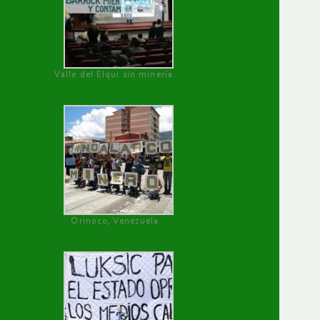
Valle del Elqui sin minería.
Orinoco, Venezuela