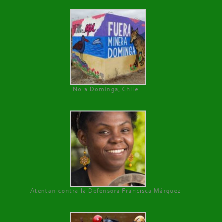
No a Dominga, Chile
Atentan contra la Defensora Francisca Márquez