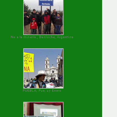
No a la minería , Bariloche, Argentina
PUEBLA, Pue, 27 Enero