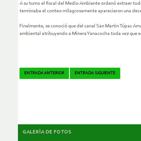
A su turno el fiscal del Medio Ambiente ordenó extraer toda
terminaba el conteo milagrosamente aparecieron una decena
Finalmente, se conoció que del canal San Martin Túpac Ama
ambiental atribuyendo a Minera Yanacocha toda vez que el 
Navegador
ENTRADA ANTERIOR
ENTRADA SIGUIENTE
de
artículos
GALERÌA DE FOTOS