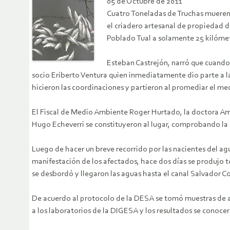
05 de Octubre de 2011
Cuatro Toneladas de Truchas mueren 
el criadero artesanal de propiedad d
Poblado Tual a solamente 25 kilómet
Esteban Castrejón, narró que cuando
socio Eriberto Ventura quien inmediatamente dio parte a 
hicieron las coordinaciones y partieron al promediar el med
El Fiscal de Medio Ambiente Roger Hurtado, la doctora Am
Hugo Echeverri se constituyeron al lugar, comprobando la
Luego de hacer un breve recorrido por las nacientes del ag
manifestación de los afectados, hace dos días se produjo to
se desbordó y llegaron las aguas hasta el canal Salvador
De acuerdo al protocolo de la DESA se tomó muestras de ag
a los laboratorios de la DIGESA y los resultados se conocer