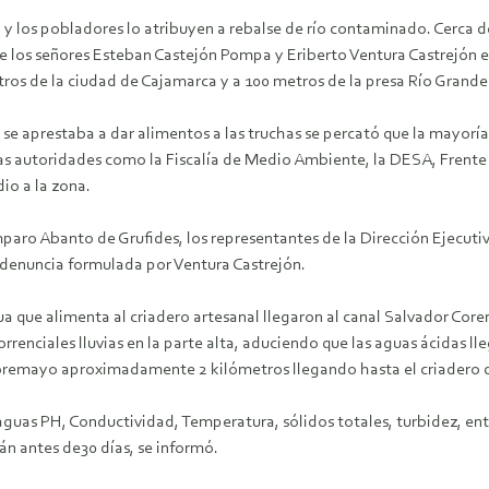
y los pobladores lo atribuyen a rebalse de río contaminado. Cerca d
e los señores Esteban Castejón Pompa y Eriberto Ventura Castrejón e
ros de la ciudad de Cajamarca y a 100 metros de la presa Río Grande
 se aprestaba a dar alimentos a las truchas se percató que la mayor
las autoridades como la Fiscalía de Medio Ambiente, la DESA, Frente
io a la zona.
paro Abanto de Grufides, los representantes de la Dirección Ejecut
 denuncia formulada por Ventura Castrejón.
ua que alimenta al criadero artesanal llegaron al canal Salvador Co
rrenciales lluvias en la parte alta, aduciendo que las aguas ácidas l
 Coremayo aproximadamente 2 kilómetros llegando hasta el criadero 
uas PH, Conductividad, Temperatura, sólidos totales, turbidez, entr
án antes de30 días, se informó.