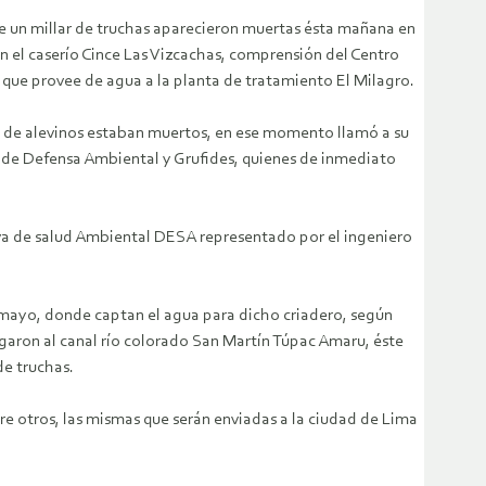
e un millar de truchas aparecieron muertas ésta mañana en
n el caserío Cince Las Vizcachas, comprensión del Centro
 que provee de agua a la planta de tratamiento El Milagro.
ía de alevinos estaban muertos, en ese momento llamó a su
 de Defensa Ambiental y Grufides, quienes de inmediato
iva de salud Ambiental DESA representado por el ingeniero
remayo, donde captan el agua para dicho criadero, según
legaron al canal río colorado San Martín Túpac Amaru, éste
de truchas.
e otros, las mismas que serán enviadas a la ciudad de Lima