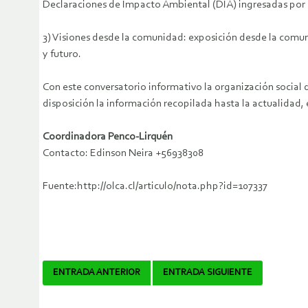
Declaraciones de Impacto Ambiental (DIA) ingresadas por 
3) Visiones desde la comunidad: exposición desde la comuni
y futuro.
Con este conversatorio informativo la organización social 
disposición la información recopilada hasta la actualidad, 
Coordinadora Penco-Lirquén
Contacto: Edinson Neira +56938308
Fuente:http://olca.cl/articulo/nota.php?id=107337
Navegador
ENTRADA ANTERIOR
ENTRADA SIGUIENTE