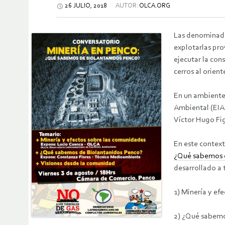
26 JULIO, 2018
AUTOR:
OLCA.ORG
Las denominadas
explotarlas pr
ejecutar la con
cerros al orien
En un ambiente
Ambiental (EIA)
Víctor Hugo Fig
En este context
¿Qué sabemos 
desarrollado a 
1) Minería y ef
2) ¿Qué sabemos