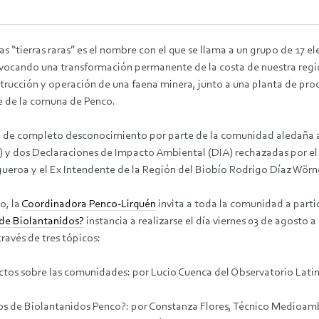
 “tierras raras” es el nombre con el que se llama a un grupo de 17 
ovocando una transformación permanente de la costa de nuestra regi
strucción y operación de una faena minera, junto a una planta de proces
te de la comuna de Penco.
 de completo desconocimiento por parte de la comunidad aledaña al
 y dos Declaraciones de Impacto Ambiental (DIA) rechazadas por el 
ueroa y el Ex Intendente de la Región del Biobío Rodrigo Díaz Wörn
o, la
Coordinadora Penco-Lirquén
invita a toda la comunidad a partic
de Biolantanidos?
instancia a realizarse el día viernes 03 de agosto 
través de tres tópicos:
ectos sobre las comunidades: por Lucio Cuenca del Observatorio Lati
 de Biolantanidos Penco?: por Constanza Flores, Técnico Medioambi