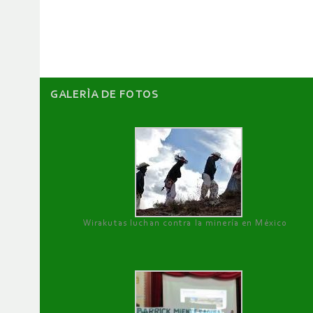
de
artículos
GALERÌA DE FOTOS
Wirakutas luchan contra la minería en México