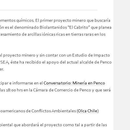
elementos químicos. El primer proyecto minero que buscaría
ón es el denominado Biolantanidos “El Cabrito” que planea
amiento de arcillas iónicas ricas en tierras raras en los
 proyecto minero y sin contar con un Estudio de Impacto
SEA, éste ha recibido el apoyo del actual alcalde de Penco
er.
ipar e informarse en el
Conversatorio: Minería en Penco
a las 18:00 hrs en la Cámara de Comercio de Penco y que será
noamericanos de Conflictos Ambientales (
Olca Chile
)
ental que abordará el proyecto como tal a partir de las