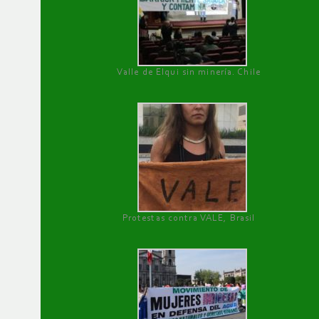
Valle de Elqui sin minería. Chile
Protestas contra VALE, Brasil