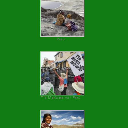
Perú
Tía María no va ! Perú