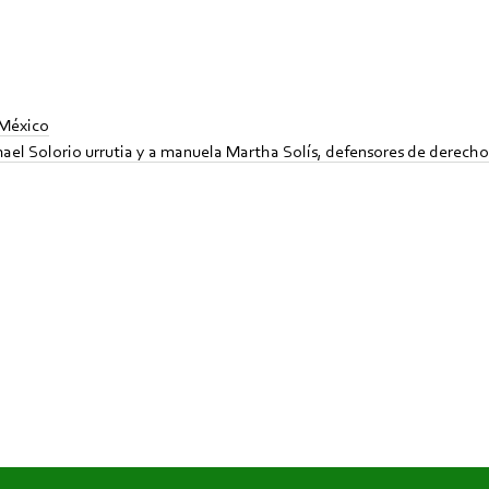
 México
smael Solorio urrutia y a manuela Martha Solí­s, defensores de dere