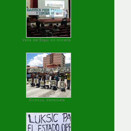
Valle del Elqui sin minería.
Orinoco, Venezuela