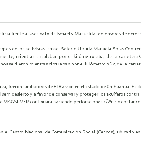
usticia frente al asesinato de Ismael y Manuelita, defensores de de
erpos de los activistas Ismael Solorio Urrutia Manuela Solá­s Contr
amente, mientras circulaban por el kilómetro 26.5 de la carreter
os se dieron mientras circulaban por el kilómetro 26.5 de la carr
ua, fueron fundadores de El Barzón en el estado de Chihuahua. Es de 
semidesierto y a favor de conservar y proteger los acuíferos contra
ense MAGSILVER continuara haciendo perforaciones aÃºn sin contar co
 en el Centro Nacional de Comunicación Social (Cencos), ubicado en 