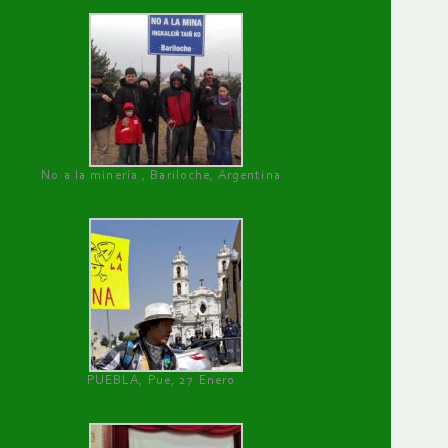
No a la minería , Bariloche, Argentina
PUEBLA, Pue, 27 Enero