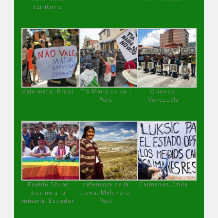
territorio
Vale mata, Brasil
Tía María no va !
Orinoco,
Perú
Venezuela
Pueblo Shuar
defensora de la
Caimanes, Chile
dice no a la
tierra, Melchora,
minería, Ecuador
Perú