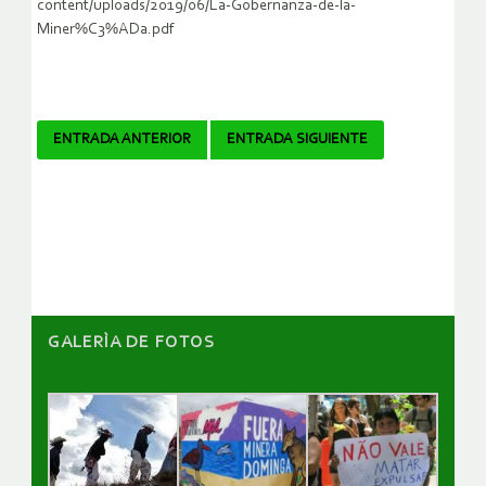
content/uploads/2019/06/La-Gobernanza-de-la-
Miner%C3%ADa.pdf
Navegador
ENTRADA ANTERIOR
ENTRADA SIGUIENTE
de
artículos
GALERÌA DE FOTOS