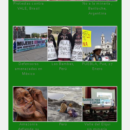
Protestas contra
No a la minería ,
VALE, Brasil
Bariloche,
Argentina
Defensoras
Las Bambas,
PUEBLA, Pue, 27
amenazadas en
Perú
Enero
México
Amazonía
Perú
Valle del Elqui
defiende su
sin minería.