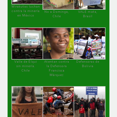
Wirakutas luchan
contra la minería
No a Dominga,
VALE mata,
en México
Chile
Brasil
Valle de Elqui
Atentan contra
Defensoras de
sin minería.
la Defensora
Bolivia
Chile
Francisca
Márquez