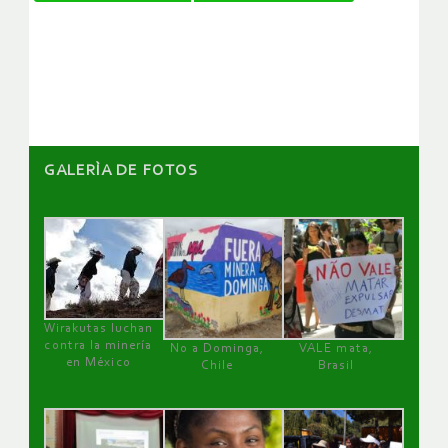
de
artículos
GALERÌA DE FOTOS
Wirakutas luchan
contra la minería
No a Dominga,
VALE mata,
en México
Chile
Brasil