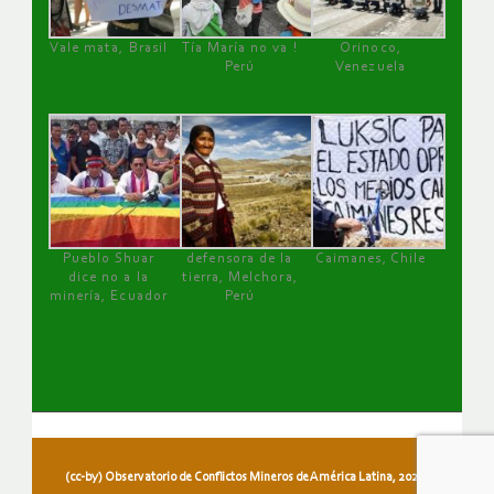
Vale mata, Brasil
Tía María no va !
Orinoco,
Perú
Venezuela
Pueblo Shuar
defensora de la
Caimanes, Chile
dice no a la
tierra, Melchora,
minería, Ecuador
Perú
(cc-by) Observatorio de Conflictos Mineros de América Latina, 2026