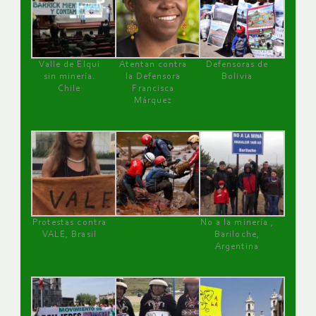
Valle de Elqui
Atentan contra
Defensoras de
sin minería.
la Defensora
Bolivia
Chile
Francisca
Márquez
Protestas contra
No a la minería ,
VALE, Brasil
Bariloche,
Argentina