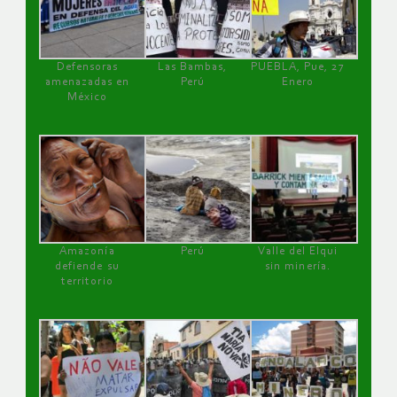
Defensoras
Las Bambas,
PUEBLA, Pue, 27
amenazadas en
Perú
Enero
México
Amazonía
Perú
Valle del Elqui
defiende su
sin minería.
territorio