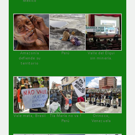
México
Amazonía
Perú
Valle del Elqui
defiende su
sin minería.
territorio
Vale mata, Brasil
Tía María no va !
Orinoco,
Perú
Venezuela