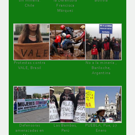
sin minería.
la Defensora
Bolivia
Chile
Francisca
Márquez
Protestas contra
No a la minería ,
VALE, Brasil
Bariloche,
Argentina
Defensoras
Las Bambas,
PUEBLA, Pue, 27
amenazadas en
Perú
Enero