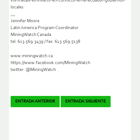
inv-metals-es-invertir-en-conflicto-en-el-ecuador-gobiernos-
locales
__
Jennifer Moore
Latin America Program Coordinator
MiningWatch Canada
tel: 613.569.3439 / fax: 613.569.5138
www.miningwatch.ca
https://www.facebook.com/MiningWatch
twitter: @MiningWatch
Navegador
ENTRADA ANTERIOR
ENTRADA SIGUIENTE
de
artículos