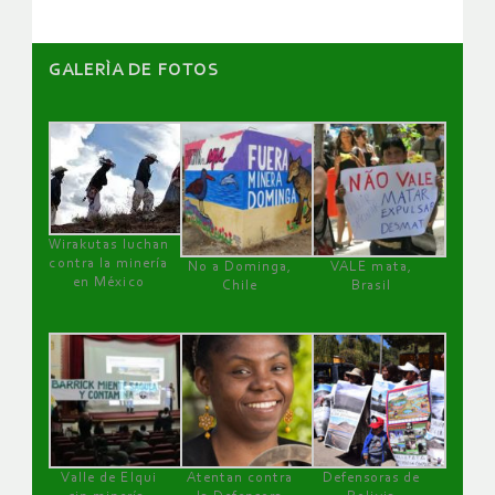
GALERÌA DE FOTOS
Wirakutas luchan
contra la minería
No a Dominga,
VALE mata,
en México
Chile
Brasil
Valle de Elqui
Atentan contra
Defensoras de