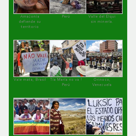
Amazonía
Perú
Valle del Elqui
defiende su
sin minería.
territorio
Vale mata, Brasil
Tía María no va !
Orinoco,
Perú
Venezuela