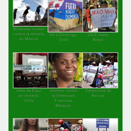
Wirakutas luchan
contra la minería
No a Dominga,
VALE mata,
en México
Chile
Brasil
Valle de Elqui
Atentan contra
Defensoras de
sin minería.
la Defensora
Bolivia
Chile
Francisca
Márquez