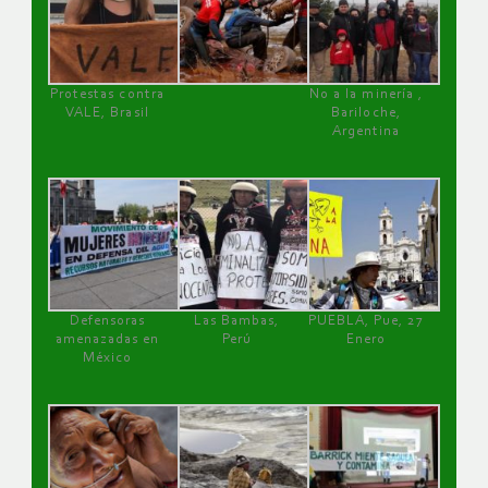
Protestas contra
No a la minería ,
VALE, Brasil
Bariloche,
Argentina
Defensoras
Las Bambas,
PUEBLA, Pue, 27
amenazadas en
Perú
Enero
México