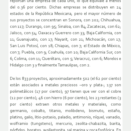
reportan una empresa de cada uno, lo que equivale a menos
del 0.36 por ciento. Dichas empresas se distribuyen en 24
estados de la República Mexicana, pero el mayor número de
sus proyectos se concentran en Sonora, con 202; Chihuahua,
con 117; Durango, con 95; Sinaloa, con 84; Zacatecas, con 62;
Jalisco, con 54; Oaxaca y Guerrero con 33; Baja California, con
11; Guanajuato, con 17; Nayarit, con 21; Michoacán, con 17;
San Luis Potosí, con 18; Chiapas, con 7; el Estado de México,
con 7; Puebla, con 9; Coahuila, con 10; Baja California Sur, con
6; Colima, con 11; Querétaro, con 5; Veracruz, con 6; Morelos e
Hidalgo con 3 y finalmente Tamaulipas, con 2.
De los 833 proyectos, aproximadamente 502 (el 62 por ciento)
están asociados a metales preciosos –oro y plata-; 137 son
polimetálicos (17 por ciento); 97 tienen que ver con el cobre
(12 por ciento); 46 con hierro (6 por ciento); los 23 restantes (3
por ciento) extraen otros metales y materiales, como
germanio, cobalto, titanio, molibdeno, bismuto, estaño,
platino, galio, litio-potasio, paladio, antimonio, níquel, vanadio,
wolframio (tungsteno), mercurio, zeolita-chabazita, barita,
pórfidos, boratos, wollastonita, sal marina y roca fosfórica. En