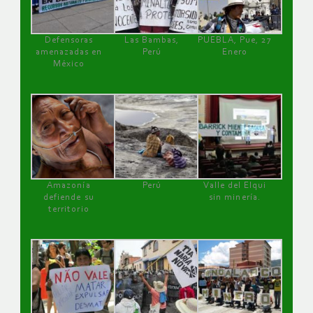
Defensoras
Las Bambas,
PUEBLA, Pue, 27
amenazadas en
Perú
Enero
México
Amazonía
Perú
Valle del Elqui
defiende su
sin minería.
territorio