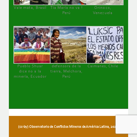
Vale mata, Brasil
Tía María no va !
Orinoco,
Perú
Venezuela
Pueblo Shuar
defensora de la
Caimanes, Chile
dice no a la
tierra, Melchora,
minería, Ecuador
Perú
(cc-by) Observatorio de Conflictos Mineros de América Latina, 2026