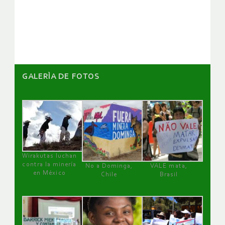
de
artículos
GALERÌA DE FOTOS
Wirakutas luchan
contra la minería
No a Dominga,
VALE mata,
en México
Chile
Brasil