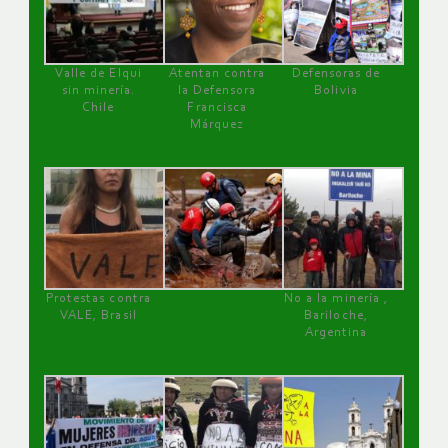
Valle de Elqui
Atentan contra
Defensoras de
sin minería.
la Defensora
Bolivia
Chile
Francisca
Márquez
Protestas contra
No a la minería ,
VALE, Brasil
Bariloche,
Argentina