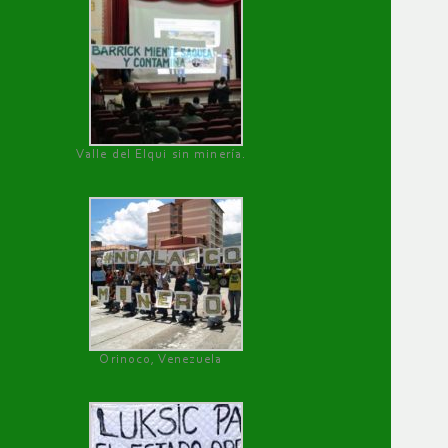
Valle del Elqui sin minería.
Orinoco, Venezuela