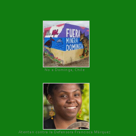
No a Dominga, Chile
Atentan contra la Defensora Francisca Márquez