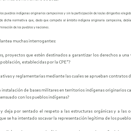
os pueblos indígenas originarios campesinos y sin la participación de los/as dirigentes ele
de dicha normativa que, dado que compete al ámbito indígena originaria campesina, debía e
minación de los pueblos y naciones.
lantea muchas interrogantes:
s, proyectos que estén destinados a garantizar los derechos a una 
 población, establecidas por la CPE”?
ativas y reglamentarias mediante las cuales se aprueban contratos de
 instalación de bases militares en territorios indígenas originarios
sensuado con los pueblos indígenas?
 y deja por sentado el respeto a las estructuras orgánicas y a las 
as que se ha intentado socavar la representación legítima de los puebl