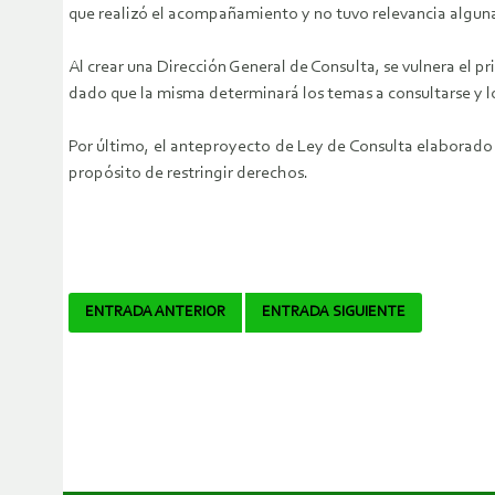
que realizó el acompañamiento y no tuvo relevancia algun
Al crear una Dirección General de Consulta, se vulnera el p
dado que la misma determinará los temas a consultarse y lo
Por último, el anteproyecto de Ley de Consulta elaborado 
propósito de restringir derechos.
Navegador
ENTRADA ANTERIOR
ENTRADA SIGUIENTE
de
artículos