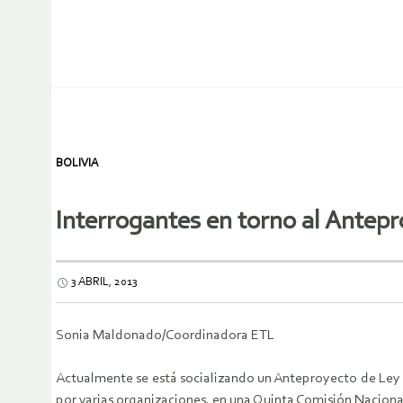
BOLIVIA
Interrogantes en torno al Antep
3 ABRIL, 2013
Sonia Maldonado/Coordinadora ETL
Actualmente se está socializando un Anteproyecto de Ley M
por varias organizaciones, en una Quinta Comisión Naciona