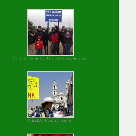
No a la minería , Bariloche, Argentina
PUEBLA, Pue, 27 Enero