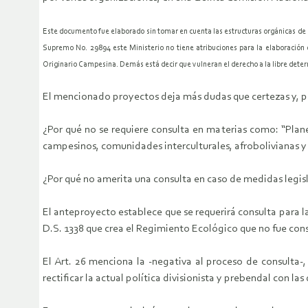
Este documento fue elaborado sin tomar en cuenta las estructuras orgánicas de l
Supremo No. 29894 este Ministerio no tiene atribuciones para la elaboración 
Originario Campesina. Demás está decir que vulneran el derecho a la libre deter
El mencionado proyectos deja más dudas que certezas y, p
¿Por qué no se requiere consulta en materias como: “Plane
campesinos, comunidades interculturales, afrobolivianas y
¿Por qué no amerita una consulta en caso de medidas legisl
El anteproyecto establece que se requerirá consulta para la
D.S. 1338 que crea el Regimiento Ecológico que no fue con
El Art. 26 menciona la -negativa al proceso de consulta-,
rectificar la actual política divisionista y prebendal con l