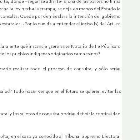
sulta, donde –según se admite- si una de las partes no firma
ha la ley hecha la trampa, se deja en manos del Estado la
e consulta. Queda por demás clara la intención del gobierno
estatales. ¿Por lo que da a entender el inciso b) del Art. 29
clara ante qué instancia ¿será ante Notario de Fe Pública o
 de los pueblos indígenas originarios campesinos?
sario realizar todo el proceso de consulta, y sólo serán
lud? Todo hacer ver que en el futuro se quieren evitar las
tatal y los sujetos de consulta podrán definir la continuidad
onsulta, en el caso ya conocido al Tribunal Supremo Electoral