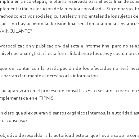
plirá en cinco etapas, la última reservada para el acta final de con
lementación o ejecución de la medida consultada. Sin embargo, hec
rechos colectivos sociales, culturales y ambientales de los sujetos d
e si no hay acuerdo la decisión final será tomada por las instancias 
RÁ VINCULANTE?
rotocolización y publicación- del acta e informe final pero no se a
 nivel nacional? ¿Estará esta formalidad entre los usos y costumbres
 que de contar con la participación de los afectados no será nece
 coartan claramente el derecho a la información.
e aparezcan en el proceso de consulta. ¿Esto se llama curarse en sa
implementada en el TIPNIS.
 claro que si existieran disensos orgánicos internos, la autoridad es
y el consenso?
el objetivo de respaldar a la autoridad estatal que llevó a cabo la c