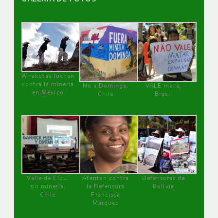
Wirakutas luchan
contra la minería
No a Dominga,
VALE mata,
en México
Chile
Brasil
Valle de Elqui
Atentan contra
Defensoras de
sin minería.
la Defensora
Bolivia
Chile
Francisca
Márquez