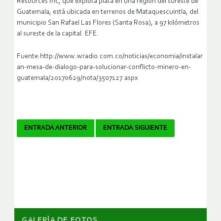
Resources Inc, que explota plata en una región del sureste de
Guatemala, está ubicada en terrenos de Mataquescuintla, del
municipio San Rafael Las Flores (Santa Rosa), a 97 kilómetros
al sureste de la capital. EFE.
Fuente:http://www.wradio.com.co/noticias/economia/instalar
an-mesa-de-dialogo-para-solucionar-conflicto-minero-en-
guatemala/20170629/nota/3507127.aspx
Navegador
ENTRADA ANTERIOR
ENTRADA SIGUIENTE
de
artículos
GALERÌA DE FOTOS