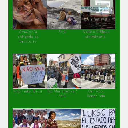
Amazonía
Perú
Valle del Elqui
defiende su
sin minería.
territorio
Vale mata, Brasil
Tía María no va !
Orinoco,
Perú
Venezuela