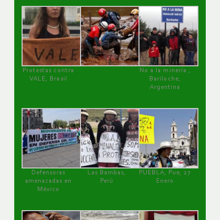
Protestas contra
No a la minería ,
VALE, Brasil
Bariloche,
Argentina
Defensoras
Las Bambas,
PUEBLA, Pue, 27
amenazadas en
Perú
Enero
México