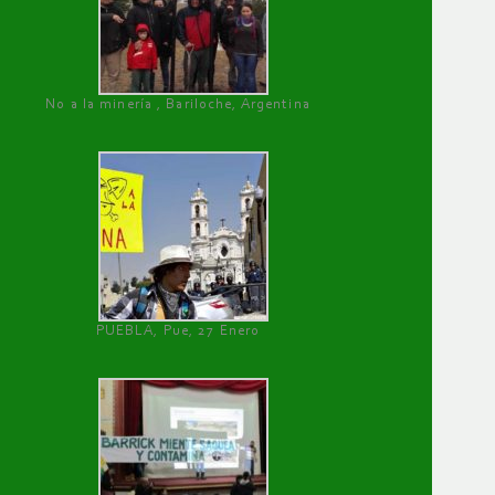
No a la minería , Bariloche, Argentina
PUEBLA, Pue, 27 Enero