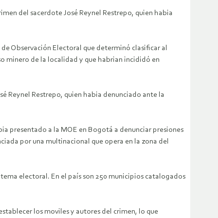
 crimen del sacerdote José Reynel Restrepo, quien habia
 de Observación Electoral que determinó clasificar al
o minero de la localidad y que habrian incididó en
José Reynel Restrepo, quien habia denunciado ante la
habia presentado a la MOE en Bogotá a denunciar presiones
unciada por una multinacional que opera en la zona del
el tema electoral. En el país son 250 municipios catalogados
stablecer los moviles y autores del crimen, lo que