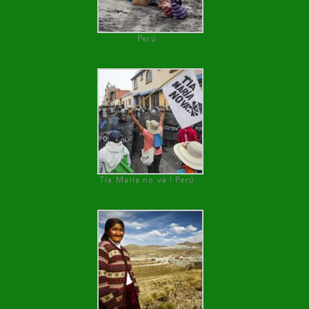
Perú
Tía María no va ! Perú