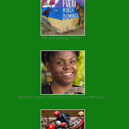
No a Dominga, Chile
Atentan contra la Defensora Francisca Márquez