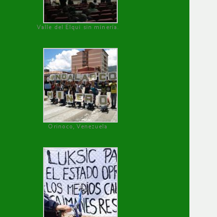
Valle del Elqui sin minería.
Orinoco, Venezuela