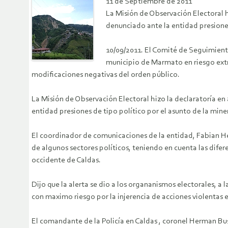
11 de Septiembre de 2011
La Misión de Observación Electoral h
denunciado ante la entidad presiones
10/09/2011. El Comité de Seguimiento
municipio de Marmato en riesgo extr
modificaciones negativas del orden público.
La Misión de Observación Electoral hizo la declaratoría en
entidad presiones de tipo político por el asunto de la miner
El coordinador de comunicaciones de la entidad, Fabian He
de algunos sectores políticos, teniendo en cuenta las difer
occidente de Caldas.
Dijo que la alerta se dio a los organanismos electorales, a 
con maximo riesgo por la injerencia de acciones violentas en
El comandante de la Policía en Caldas , coronel Herman Bust