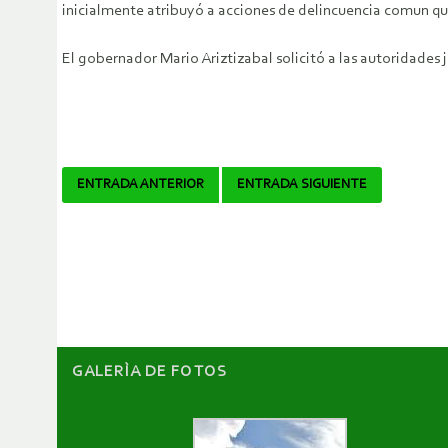
inicialmente atribuyó a acciones de delincuencia comun qu
El gobernador Mario Ariztizabal solicitó a las autoridades 
Navegador
ENTRADA ANTERIOR
ENTRADA SIGUIENTE
de
artículos
GALERÌA DE FOTOS