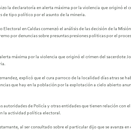
izo la declaratoría en alerta máxima por la violencia que originó el
 de tipo político por el asunto de la mineria.
 Electoral en Caldas comenzó el análisis de las decisión de la Misión
emo por denuncias sobre presuntas presiones politicas por el proces
 alerta máxima por la violencia que originó el crimen del sacerdote 
ia.
rnandez, explicó que el cura parroco de la localidad días atras se 
encias que hay en la población por la explotación a cielo abierto an
las autoridades de Policía y otras entidades que tienen relación con 
 la actividad política electoral.
amante, al ser consultado sobre el particular dijo que se avanza en e