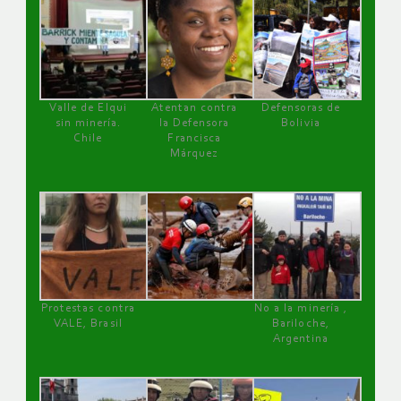
Valle de Elqui
Atentan contra
Defensoras de
sin minería.
la Defensora
Bolivia
Chile
Francisca
Márquez
Protestas contra
No a la minería ,
VALE, Brasil
Bariloche,
Argentina