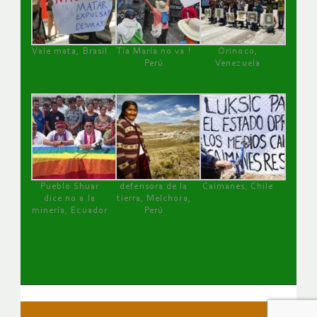
Vale mata, Brasil
Tía María no va !
Orinoco,
Perú
Venezuela
Pueblo Shuar
defensora de la
Caimanes, Chile
dice no a la
tierra, Melchora,
minería, Ecuador
Perú