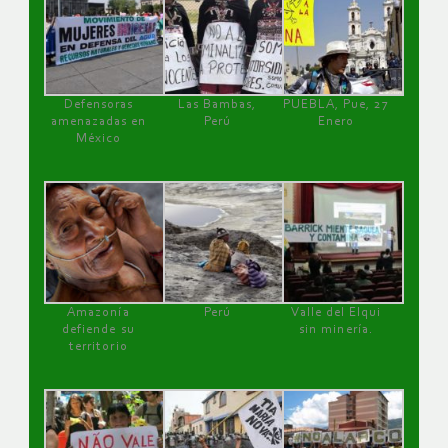
Defensoras
Las Bambas,
PUEBLA, Pue, 27
amenazadas en
Perú
Enero
México
Amazonía
Perú
Valle del Elqui
defiende su
sin minería.
territorio