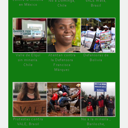
No a Dominga,
VALE mata,
en México
Chile
Brasil
Valle de Elqui
Atentan contra
Defensoras de
sin minería.
la Defensora
Bolivia
Chile
Francisca
Márquez
Protestas contra
No a la minería ,
VALE, Brasil
Bariloche,