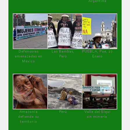
Argentina
Defensoras
Las Bambas,
PUEBLA, Pue, 27
amenazadas en
Perú
Enero
México
Amazonía
Perú
Valle del Elqui
defiende su
sin minería.
territorio