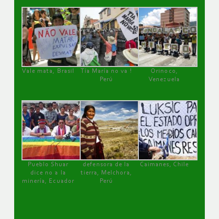
Vale mata, Brasil
Tía María no va !
Orinoco,
Perú
Venezuela
Pueblo Shuar
defensora de la
Caimanes, Chile
dice no a la
tierra, Melchora,
minería, Ecuador
Perú