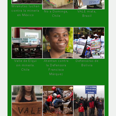
Wirakutas luchan
contra la minería
No a Dominga,
VALE mata,
en México
Chile
Brasil
Valle de Elqui
Atentan contra
Defensoras de
sin minería.
la Defensora
Bolivia
Chile
Francisca
Márquez