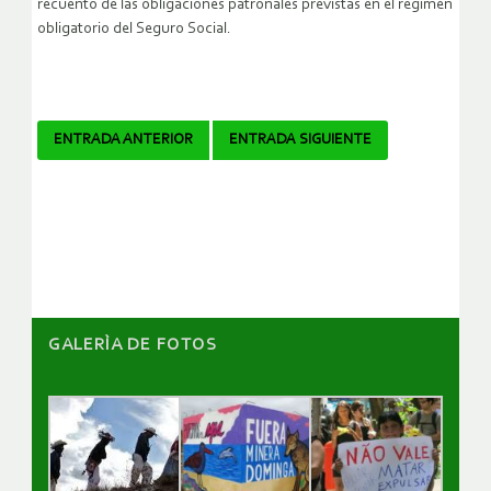
recuento de las obligaciones patronales previstas en el régimen
obligatorio del Seguro Social.
Navegador
ENTRADA ANTERIOR
ENTRADA SIGUIENTE
de
artículos
GALERÌA DE FOTOS