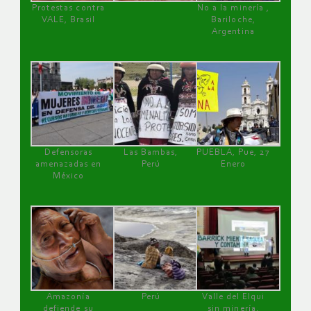
Protestas contra
No a la minería ,
VALE, Brasil
Bariloche,
Argentina
Defensoras
Las Bambas,
PUEBLA, Pue, 27
amenazadas en
Perú
Enero
México
Amazonía
Perú
Valle del Elqui
defiende su
sin minería.