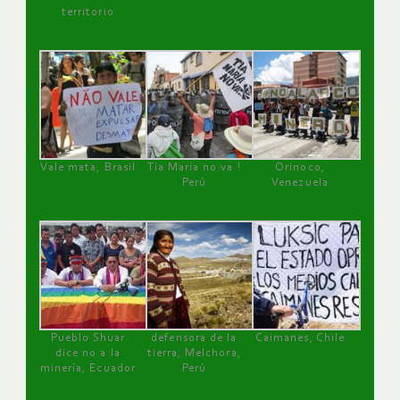
territorio
Vale mata, Brasil
Tía María no va !
Orinoco,
Perú
Venezuela
Pueblo Shuar
defensora de la
Caimanes, Chile
dice no a la
tierra, Melchora,
minería, Ecuador
Perú