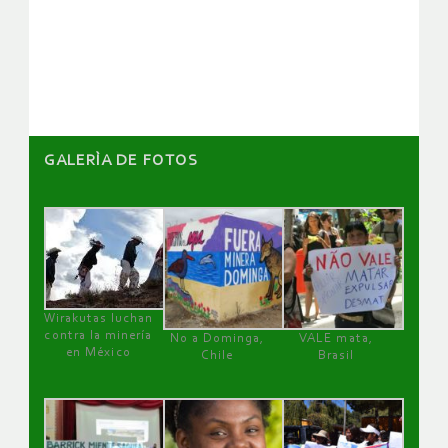
de
artículos
GALERÌA DE FOTOS
Wirakutas luchan
contra la minería
No a Dominga,
VALE mata,
en México
Chile
Brasil