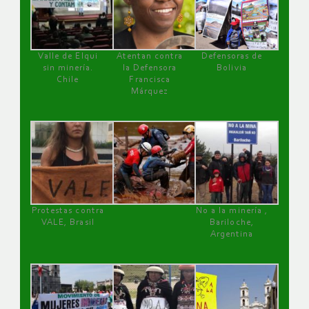
Valle de Elqui
Atentan contra
Defensoras de
sin minería.
la Defensora
Bolivia
Chile
Francisca
Márquez
Protestas contra
No a la minería ,
VALE, Brasil
Bariloche,
Argentina