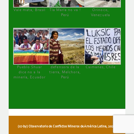
Vale mata, Brasil
Tía María no va !
Orinoco,
Perú
Venezuela
Pueblo Shuar
defensora de la
Caimanes, Chile
dice no a la
tierra, Melchora,
minería, Ecuador
Perú
(cc-by) Observatorio de Conflictos Mineros de América Latina, 2026