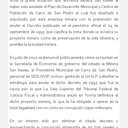
Ante la grave situación que enfrenta Minera San Xavier al
haber sido anulado el Plan de Desarrollo Municipal y Centro de
Población de Cerro de San Pedro el cual fue diseñado e
impulsado por esta empresa minera con la pretensión de
anular el Decreto publicado en el periódico oficial el 24 de
septiembre de 1993 que clasifica la zona donde se localiza su
proyecto minero como de preservación de la vida silvestre, y
prohíbe la actividad minera.
En julio de 2010 se denunció públicamente cómo se reunían en
la Secretaría de Economía de gobierno del estado la Minera
San Xavier, el Presidente Municipal de Cerro de San Pedro,
personal de SEDUVOP, incluso gente de la UASLP a diseñar la
estrategia para anular el dicho decreto de 1993 que fue la
causa por la que La Sala Superior del Tribunal Federal de
Justicia Fiscal y Administrativa anuló en forma definitiva el
dicho proyecto minero, lo que la ha obligado a operar en la
total ilegalidad con un costo en corrupción súper millonario.
En un intento más por eliminar el citado decreto y
aprovechando la corrupción imperante de los tres niveles y