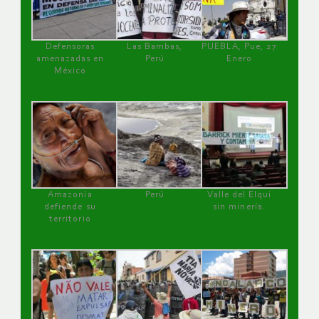
Defensoras
Las Bambas,
PUEBLA, Pue, 27
amenazadas en
Perú
Enero
México
Amazonía
Perú
Valle del Elqui
defiende su
sin minería.
territorio