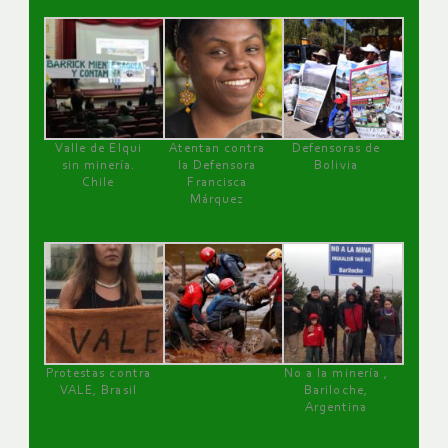
Valle de Elqui
Atentan contra
Defensoras de
sin minería.
la Defensora
Bolivia
Chile
Francisca
Márquez
Protestas contra
No a la minería ,
VALE, Brasil
Bariloche,
Argentina