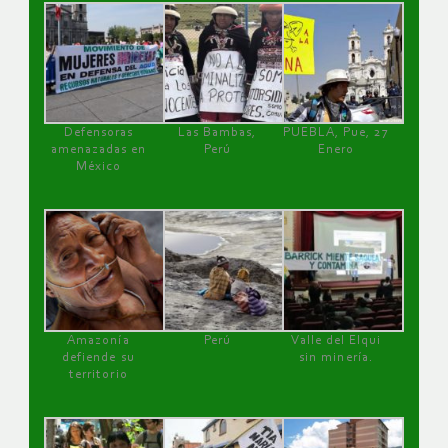
Defensoras
Las Bambas,
PUEBLA, Pue, 27
amenazadas en
Perú
Enero
México
Amazonía
Perú
Valle del Elqui
defiende su
sin minería.
territorio