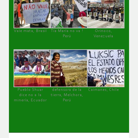
Vale mata, Brasil
Tía María no va !
Orinoco,
Perú
Venezuela
Pueblo Shuar
defensora de la
Caimanes, Chile
dice no a la
tierra, Melchora,
minería, Ecuador
Perú