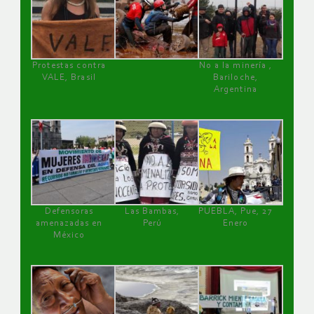
Protestas contra
No a la minería ,
VALE, Brasil
Bariloche,
Argentina
Defensoras
Las Bambas,
PUEBLA, Pue, 27
amenazadas en
Perú
Enero
México