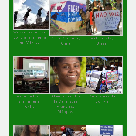
Wirakutas luchan
contra la minería
No a Dominga,
VALE mata,
en México
Chile
Brasil
Valle de Elqui
Atentan contra
Defensoras de
sin minería.
la Defensora
Bolivia
Chile
Francisca
Márquez