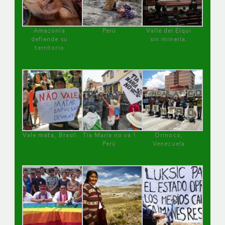
Amazonía
Perú
Valle del Elqui
defiende su
sin minería.
territorio
Vale mata, Brasil
Tía María no va !
Orinoco,
Perú
Venezuela