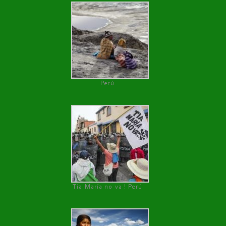
Perú
Tía María no va ! Perú