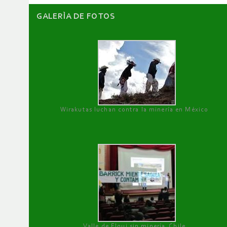
GALERÌA DE FOTOS
Wirakutas luchan contra la minería en México
Valle de Elqui sin minería. Chile