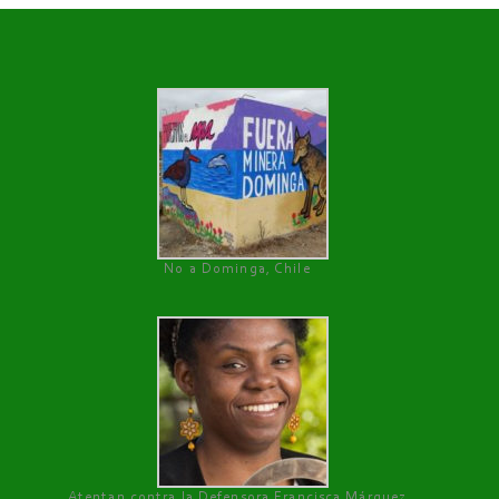
No a Dominga, Chile
Atentan contra la Defensora Francisca Márquez