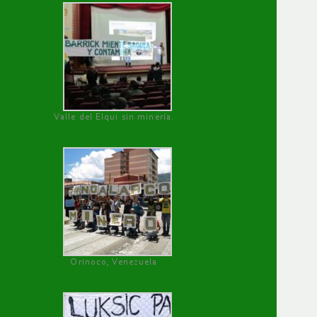
Valle del Elqui sin minería.
Orinoco, Venezuela